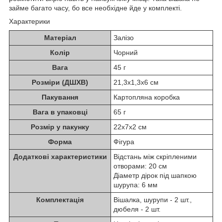
займе багато часу, бо все необхідне йде у комплекті.
Характерики
Матеріал
Залізо
Колір
Чорний
Вага
45 г
Розміри (ДШХВ)
21,3х1,3х6 см
Пакування
Картопляна коробка
Вага в упаковці
65 г
Розмір у пакунку
22x7x2 см
Форма
Фігура
Додаткові характеристики
Відстань між скріпленими
отворами: 20 см
Діаметр дірок під шапкою
шурупа: 6 мм
Комплектація
Вішалка, шурупи - 2 шт.,
дюбеля - 2 шт.