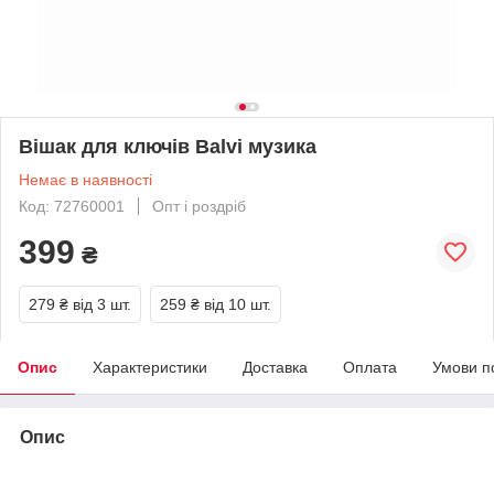
Вішак для ключів Balvi музика
Немає в наявності
Код: 72760001
Опт і роздріб
399
₴
279 ₴
від 3 шт.
259 ₴
від 10 шт.
Опис
Характеристики
Доставка
Оплата
Умови п
Опис