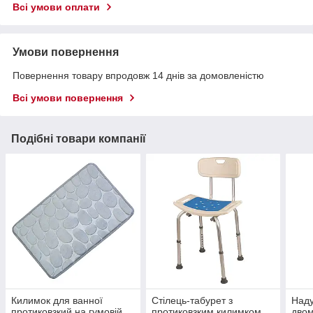
Всі умови оплати
Умови повернення
Повернення товару впродовж 14 днів за домовленістю
Всі умови повернення
Подібні товари компанії
Килимок для ванної
Стілець-табурет з
Наду
протиковзкий на гумовій
протиковзким килимком
двом