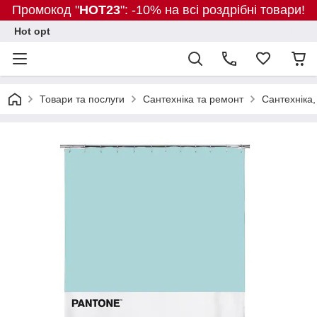
Промокод "
HOT23
": -10% на всі роздрібні товари!
Hot opt
Товари та послуги
Сантехніка та ремонт
Сантехніка,