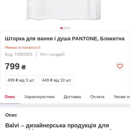
Шторка для ванни і душа PANTONE, Блакитна
Немає в наявності
Код: 72850001
Опт і роздріб
799
₴
499 ₴
від 3 шт.
449 ₴
від 10 шт.
Опис
Характеристики
Доставка
Оплата
Умови п
Опис
Balvi – дизайнерська продукція для