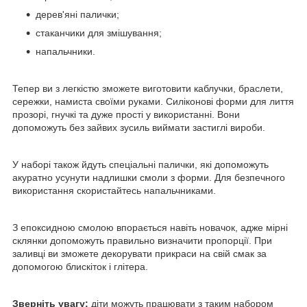
дерев'яні палички;
стаканчики для змішування;
напальчники.
Тепер ви з легкістю зможете виготовити каблучки, браслети,
сережки, намиста своїми руками. Силіконові форми для лиття
прозорі, гнучкі та дуже прості у використанні. Вони
допоможуть без зайвих зусиль виймати застиглі вироби.
У наборі також йдуть спеціальні палички, які допоможуть
акуратно усунути надлишки смоли з форми. Для безпечного
використання скористайтесь напальчниками.
З епоксидною смолою впорається навіть новачок, адже мірні
склянки допоможуть правильно визначити пропорції. При
заливці ви зможете декорувати прикраси на свій смак за
допомогою блискіток і глітера.
Зверніть увагу:
діти можуть працювати з таким набором