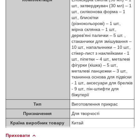
шт., затверджувач (30 мл) – 1
шт., силіконова форма – 1
шт., блискітки
(різнокольорові) – 1 шт.,
мірна склянка – 1 шт.,
дерев'яні палички – 5 шт. ,
стаканчики для змішування –
10 шт., напальчники – 10 шт.,
стікер-лист з наклейками - 1
шт., піпетки – 4 шт., металеві
фігурки (кішка) – 5 шт.,
металеві ланцюжки – 3 шт.,
тканинна основа для підвіски
- 1 шт., аксесуари для брелків
- 9 шт., пін-штифти для
біжутерії
Тип
Виготовлення прикрас
Призначення
Для творчості
Країна виробник товару
Китай
Приховати