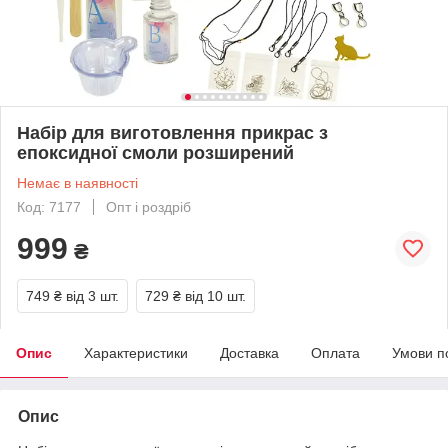
Набір для виготовлення прикрас з
епоксидної смоли розширений
Немає в наявності
Код: 7177
Опт і роздріб
999
₴
749 ₴
від 3 шт.
729 ₴
від 10 шт.
Опис
Характеристики
Доставка
Оплата
Умови п
Опис