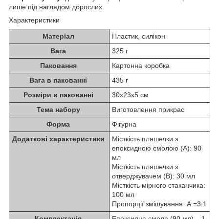
лише під наглядом дорослих.
Характеристики
Матеріал
Пластик, силікон
Вага
325 г
Паковання
Картонна коробка
Вага в пакованні
435 г
Розміри в пакованні
30х23х5 см
Тема набору
Виготовлення прикрас
Форма
Фігурна
Додаткові характеристики
Місткість пляшечки з
епоксидною смолою (А): 90
мл
Місткість пляшечки з
отверджувачем (В): 30 мл
Місткість мірного стаканчика:
100 мл
Пропорції змішування: А:=3:1
Комплектація
Епоксидна смола (90 мл) – 1