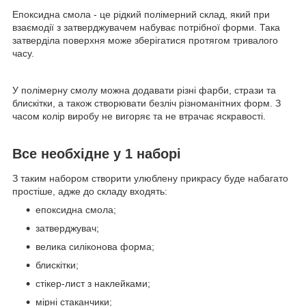
Епоксидна смола - це рідкий полімерний склад, який при
взаємодії з затверджувачем набуває потрібної форми. Така
затверділа поверхня може зберігатися протягом тривалого
часу.
У полімерну смолу можна додавати різні фарби, стрази та
блискітки, а також створювати безліч різноманітних форм. З
часом колір виробу не вигоряє та не втрачає яскравості.
Все необхідне у 1 наборі
З таким набором створити улюблену прикрасу буде набагато
простіше, адже до складу входять:
епоксидна смола;
затверджувач;
велика силіконова форма;
блискітки;
стікер-лист з наклейками;
мірні стаканчики;