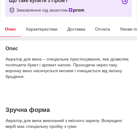
Що таке купити з Пром?
Замовлення під захистом
Опис
Характеристики
Доставка
Оплата
Умови п
Опис
Аератор для вина – спеціальне пристосування, яке дозволяє
поліпшити букет і аромат напою. Проходячи через таку
воронку вино насичується киснем і очищається від запаху
бродіння.
Зручна форма
Аератор для вина виконаний з якісного акрилу. Всередині
виріб має спеціальну пробку з гуми.