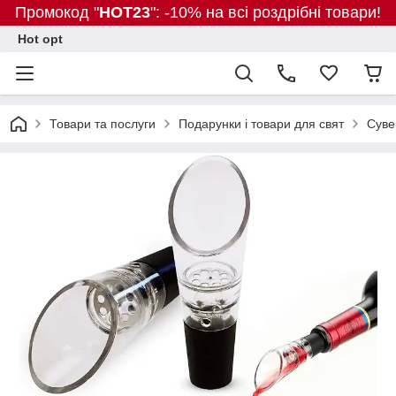
Промокод "
HOT23
": -10% на всі роздрібні товари!
Hot opt
Товари та послуги
Подарунки і товари для свят
Суве