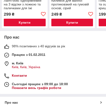
Ланч-бокс однорівневий
Килимок для ванної
Пляш
на 3 відсіки з ложкою та
протиковзкий на гумовій
та о
паличками для їжі
основі, сірий
криш
299
249
199
₴
₴
Купити
Купити
Про нас
98% позитивних з 40 відгуків за рік
Працює з 01.02.2011
м. Київ
Київ, Київ, Україна
Контакти
Сьогодні працює з 09:00 до 18:00
Показати весь графік роботи
Про нас