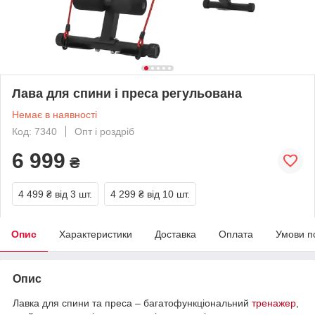
Лава для спини і преса регульована
Немає в наявності
Код: 7340
Опт і роздріб
6 999
₴
4 499 ₴
від 3 шт.
4 299 ₴
від 10 шт.
Опис
Характеристики
Доставка
Оплата
Умови п
Опис
Лавка для спини та преса – багатофункціональний
тренажер
,