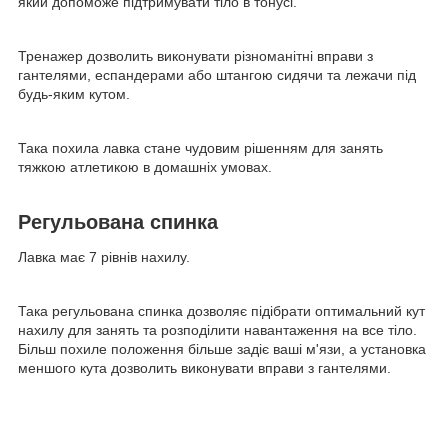
який допоможе підтримувати тіло в тонусі.
Тренажер дозволить виконувати різноманітні вправи з
гантелями, еспандерами або штангою сидячи та лежачи під
будь-яким кутом.
Така похила лавка стане чудовим рішенням для занять
тяжкою атлетикою в домашніх умовах.
Регульована спинка
Лавка має 7 рівнів нахилу.
Така регульована спинка дозволяє підібрати оптимальний кут
нахилу для занять та розподілити навантаження на все тіло.
Більш похиле положення більше задіє ваші м'язи, а установка
меншого кута дозволить виконувати вправи з гантелями.