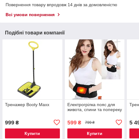
Повернення товару впродовж 14 днів за домовленістю
Всі умови повернення
Подібні товари компанії
Тренажер Booty Maxx
Електрогрілка пояс для
Трен
живота, спини та попереку
999
599
5 4
₴
₴
799 ₴
Купити
Купити