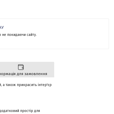
р не покидаючи сайту.
формація для замовлення
, а також прикрасить інтер'єр
 додатковий простір для