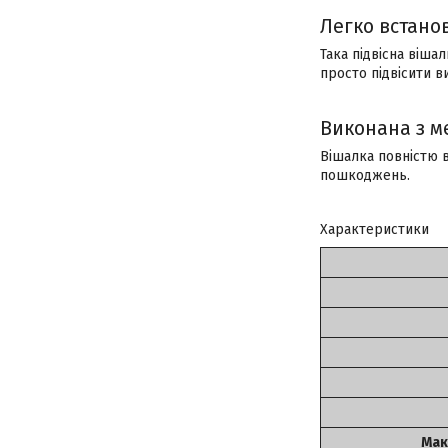
Легко встано
Така підвісна віша
просто підвісити ви
Виконана з м
Вішалка повністю в
пошкоджень.
Характеристики
Мак