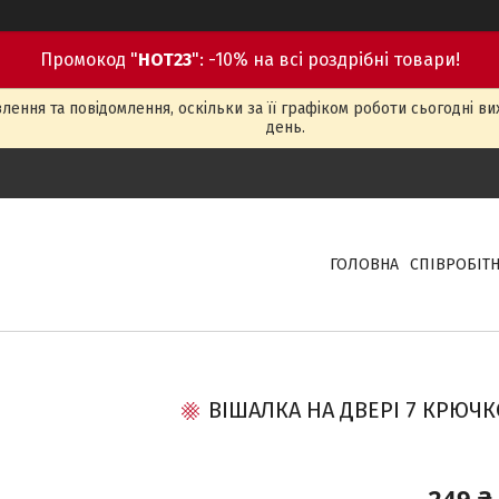
Промокод "
HOT23
": -10% на всі роздрібні товари!
ення та повідомлення, оскільки за її графіком роботи сьогодні в
день.
ГОЛОВНА
СПІВРОБІТ
ВІШАЛКА НА ДВЕРІ 7 КРЮЧ
249 ₴