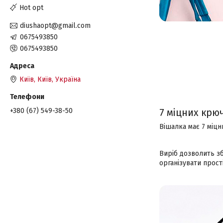
Hot opt
diushaopt@gmail.com
0675493850
0675493850
Київ, Київ, Україна
+380 (67) 549-38-50
7 міцних крю
Вішалка має 7 міцн
Виріб дозволить зб
організувати простір