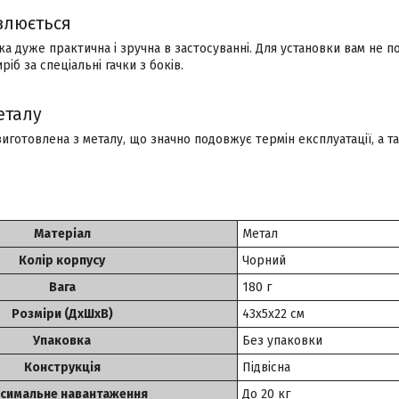
влюється
лка дуже практична і зручна в застосуванні. Для установки вам не п
ріб за спеціальні гачки з боків.
еталу
иготовлена з металу, що значно подовжує термін експлуатації, а та
Матеріал
Метал
Колір корпусу
Чорний
Вага
180 г
Розміри (ДхШхВ)
43х5х22 см
Упаковка
Без упаковки
Конструкція
Підвісна
симальне навантаження
До 20 кг