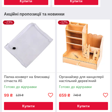
Купити
Купити
Акційні пропозиції та новинки
–23%
–12%
Папка-конверт на блискавці
Органайзер для канцелярії
сітчаста А5
настільний дерев'яний
Готово до відправки
Готово до відправки
99
659
₴
₴
129 ₴
749 ₴
Купити
Купити