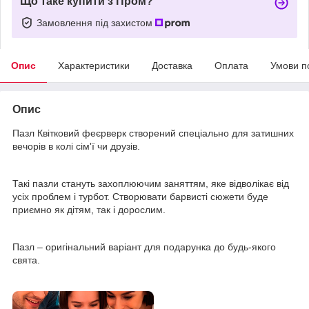
Що таке купити з Пром?
Замовлення під захистом
Опис
Характеристики
Доставка
Оплата
Умови п
Опис
Пазл Квітковий феєрверк створений спеціально для затишних
вечорів в колі сім'ї чи друзів.
Такі пазли стануть захоплюючим заняттям, яке відволікає від
усіх проблем і турбот. Створювати барвисті сюжети буде
приємно як дітям, так і дорослим.
Пазл – оригінальний варіант для подарунка до будь-якого
свята.