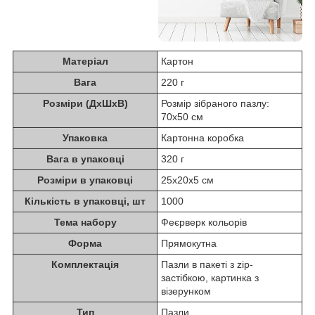
Матеріал
Картон
Вага
220 г
Розміри (ДхШхВ)
Розмір зібраного пазлу:
70х50 см
Упаковка
Картонна коробка
Вага в упаковці
320 г
Розміри в упаковці
25х20х5 см
Кількість в упаковці, шт
1000
Тема набору
Феєрверк кольорів
Форма
Прямокутна
Комплектація
Пазли в пакеті з zip-
застібкою, картинка з
візерунком
Тип
Пазли