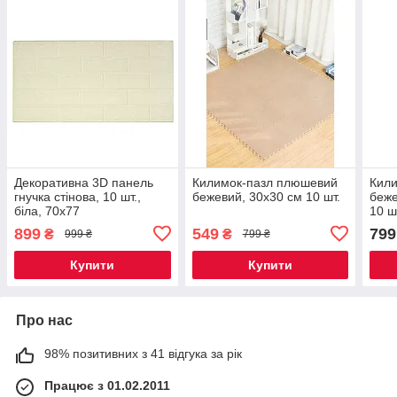
Декоративна 3D панель
Килимок-пазл плюшевий
Кил
гнучка стінова, 10 шт.,
бежевий, 30х30 см 10 шт.
беже
біла, 70х77
10 ш
899
549
799
₴
₴
999 ₴
799 ₴
Купити
Купити
Про нас
98% позитивних з 41 відгука за рік
Працює з 01.02.2011