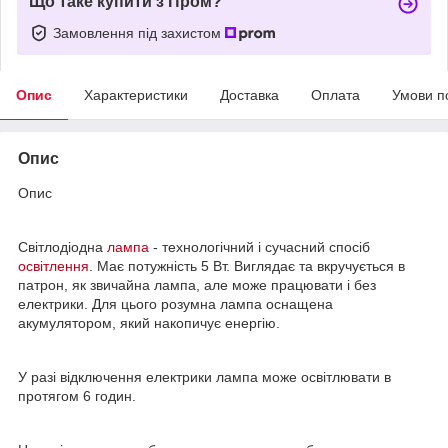
Що таке купити з Пром?
Замовлення під захистом
Опис
Характеристики
Доставка
Оплата
Умови п
Опис
Опис
Світлодіодна
лампа
- технологічний і сучасний спосіб
освітлення
. Має потужність 5 Вт. Виглядає та вкручується в
патрон, як звичайна лампа, але може працювати і без
електрики. Для цього розумна лампа оснащена
акумулятором, який накопичує енергію.
У разі відключення електрики лампа може освітлювати в
протягом 6 годин.