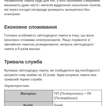
Незамінною лампа буде для тих, у кого проблеми з мережею
виникають дуже часто і жителів віддалених населених пунктів,
які через погодні негаразди ризикують залишитися без
електрики.
Економне споживання
Головна особливість світлодіодної лампи в тому, що вона
економно споживає електроенергію. Якщо порівняти зі
звичайною лампою розжарювання, витрата світлодіодної
лампи в 8 разів менше.
Тривала служба
Купивши світлодіодну лампу, ви позбудетеся від необхідності
купувати нову майже на 10 років. Адже розумна лампа має
тривалий термін служби.
Характеристики
Матеріал
ПП (Поліпропілен) + ПК
(Полікарбонат)
Колір
Білий