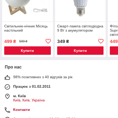
Світильник-нічник Місяць
Смарт-лампа світлодіодна
Фіто
настільний
9 Вт з акумулятором
Supr
світ
499
349
449
₴
₴
599 ₴
Купити
Купити
Про нас
98% позитивних з 40 відгуків за рік
Працює з 01.02.2011
м. Київ
Київ, Київ, Україна
Контакти