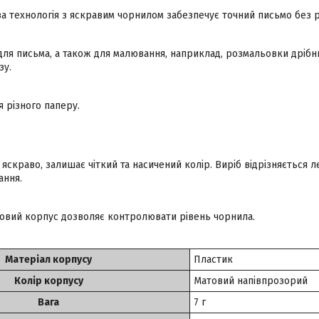
ва технологія з яскравим чорнилом забезпечує точний письмо без 
 для письма, а також для малювання, наприклад, розмальовки дріб
зу.
я різного паперу.
яскраво, залишає чіткий та насичений колір. Виріб відрізняється л
ання.
овий корпус дозволяє контролювати рівень чорнила.
Матеріал корпусу
Пластик
Колір корпусу
Матовий напівпрозорий
Вага
7 г