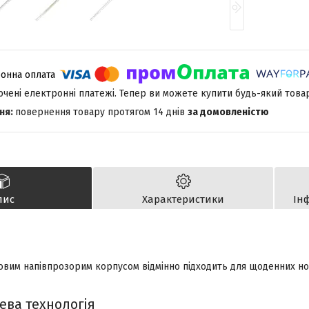
лючені електронні платежі. Тепер ви можете купити будь-який това
повернення товару протягом 14 днів
за домовленістю
пис
Характеристики
Ін
товим напівпрозорим корпусом відмінно підходить для щоденних но
ева технологія