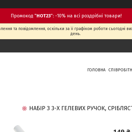
Промокод "
HOT23
": -10% на всі роздрібні товари!
ення та повідомлення, оскільки за її графіком роботи сьогодні в
день.
ГОЛОВНА
СПІВРОБІТ
НАБІР З 3-Х ГЕЛЕВИХ РУЧОК, СРІБЛЯ
149 ₴