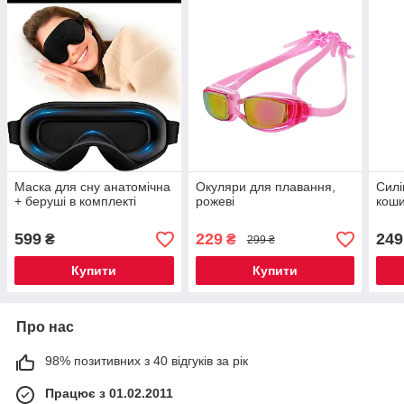
Маска для сну анатомічна
Окуляри для плавання,
Силі
+ беруші в комплекті
рожеві
кош
599
229
249
₴
₴
299 ₴
Купити
Купити
Про нас
98% позитивних з 40 відгуків за рік
Працює з 01.02.2011