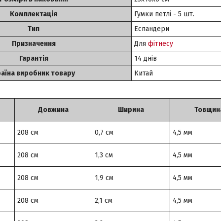
Комплектація
Гумки петлі - 5 шт.
Тип
Еспандери
Призначення
Для
фітнесу
Гарантія
14 днів
аїна виробник товару
Китай
Довжина
Ширина
Товщин
208 см
0,7 см
4,5 мм
208 см
1,3 см
4,5 мм
208 см
1,9 см
4,5 мм
208 см
2,1 см
4,5 мм