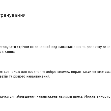
 тренування
овувати стрічки як основний вид навантаження та розвитку основни
ди, спина.
ються також для посилення добре відомих вправ, таких як віджима
ватів та різного навантаження.
річки для збільшення навантажень на м'язи преса. Можна викорис