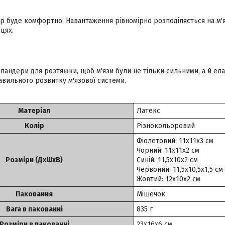
ер буде комфортно. Навантаження рівномірно розподіляється на м'
ьцях.
пандери для розтяжки, щоб м'язи були не тільки сильними, а й ел
авильного розвитку м'язової системи.
Матеріал
Латекс
Колір
Різнокольоровий
Фіолетовий: 11х11х3 см
Чорний: 11х11х2 см
Розміри (ДхШхВ)
Синій: 11,5х10х2 см
Червоний: 11,5х10,5х1,5 см
Жовтий: 12х10х2 см
Паковання
Мішечок
Вага в пакованні
835 г
Розміри в пакованні
23х16х6 см