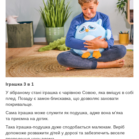
Іграшка 3 в 1
У зібраному стані іграшка є чарівною Совою, яка вміщує в собі
плед. Позаду є замок-блискавка, що дозволяє заховати
покривальце.
Сама іграшка може служити як подушка, адже вона м'яка
та приємна на дотик.
Така іграшка-подушка дуже сподобається малюкам. Виріб
допоможе розважити дітей у дорозі та забезпечить веселе
проведення часу вдома.