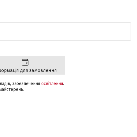
формація для замовлення
ладів, забезпечення
освітлення
.
 майстерень.