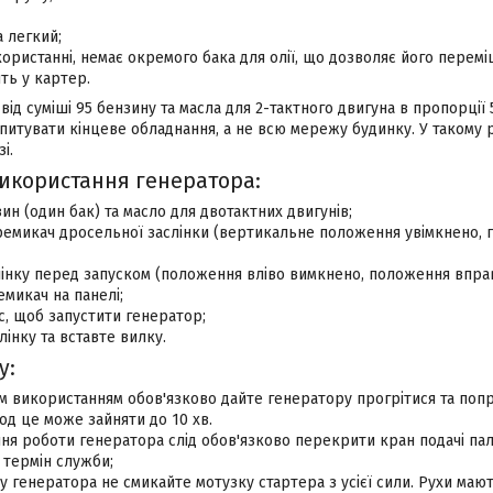
 легкий;
ористанні, немає окремого бака для олії, що дозволяє його переміщ
ть у картер.
ід суміші 95 бензину та масла для 2-тактного двигуна в пропорції 5
итувати кінцеве обладнання, а не всю мережу будинку. У такому р
і.
 використання генератора:
ин (один бак) та масло для двотактних двигунів;
ремикач дросельної заслінки (вертикальне положення увімкнено,
лінку перед запуском (положення вліво вимкнено, положення впра
емикач на панелі;
с, щоб запустити генератор;
лінку та вставте вилку.
у:
 використанням обов'язково дайте генератору прогрітися та поп
од це може зайняти до 10 хв.
ння роботи генератора слід обов'язково перекрити кран подачі пал
 термін служби;
ку генератора не смикайте мотузку стартера з усієї сили. Рухи мают