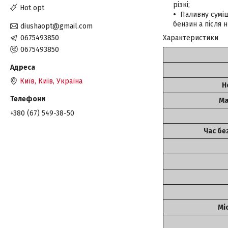
різкі;
Hot opt
Паливну суміш
бензин а після 
diushaopt@gmail.com
0675493850
Характеристики
0675493850
Київ, Київ, Україна
Н
Ма
+380 (67) 549-38-50
Час бе
Мі