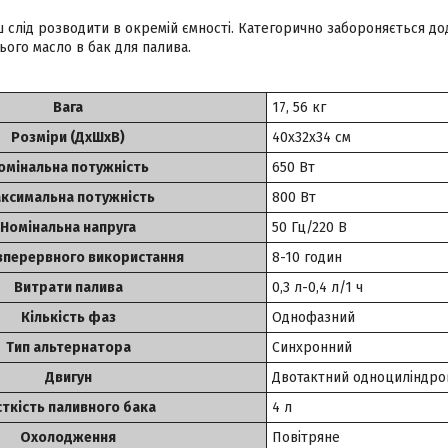
 слід розводити в окремій ємності. Категорично забороняється до
нього масло в бак для палива.
Вага
17, 56 кг
Розміри (ДхШхВ)
40х32х34 см
омінальна потужність
650 Вт
ксимальна потужність
800 Вт
Номінальна напруга
50 Гц/220 В
зперервного використання
8-10 годин
Витрати палива
0,3 л-0,4 л/1 ч
Кількість фаз
Однофазний
Тип альтернатора
Синхронний
Двигун
Двотактний одноциліндро
сткість паливного бака
4 л
Охолодження
Повітряне