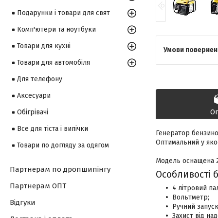
Подарунки і товари для свят
Комп'ютери та ноутбуки
Товари для кухні
Товари для автомобіля
Для телефону
Аксесуари
О
Обігрівачі
Все для тіста і випічки
Генератор бензино
Оптимальний у якос
Товари по догляду за одягом
Модель оснащена 2
Партнерам по дропшипінгу
Особливості 
Партнерам ОПТ
4 літровий па
Вольтметр;
Відгуки
Ручний запуск
Захист від на