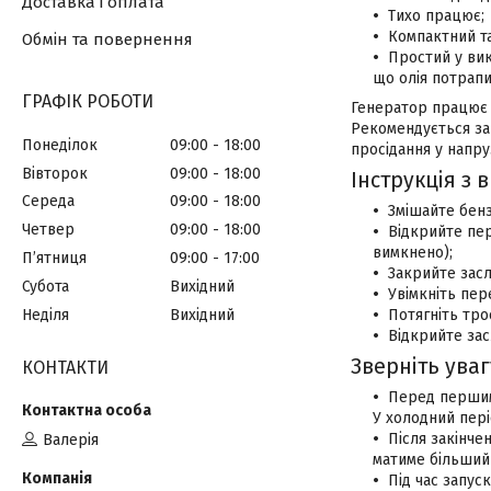
Доставка і оплата
Тихо працює;
Компактний та
Обмін та повернення
Простий у вик
що олія потрапи
ГРАФІК РОБОТИ
Генератор працює в
Рекомендується зап
Понеділок
09:00
18:00
просідання у напруз
Вівторок
09:00
18:00
Інструкція з
Середа
09:00
18:00
Змішайте бенз
Четвер
09:00
18:00
Відкрийте пе
вимкнено);
Пʼятниця
09:00
17:00
Закрийте зас
Субота
Вихідний
Увімкніть пер
Неділя
Вихідний
Потягніть тро
Відкрийте зас
Зверніть уваг
КОНТАКТИ
Перед першим
У холодний пері
Після закінче
Валерія
матиме більший
Під час запус