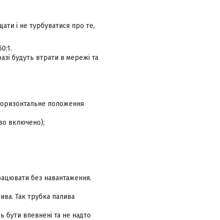
ати і не турбуватися про те,
0:1.
азі будуть втрати в мережі та
 горизонтальне положення
во включено);
рацювати без навантаження.
ива. Так трубка палива
ь бути впевнені та не надто