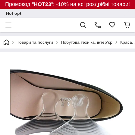
Промокод "
HOT23
": -10% на всі роздрібні товари!
Hot opt
Товари та послуги
Побутова техніка, інтер'єр
Краса, 