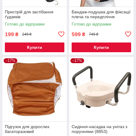
Пристрій для застібання
Бандаж-подушка для фіксації
ґудзиків
плеча та передпліччя
Готово до відправки
Готово до відправки
199
599
₴
₴
249 ₴
749 ₴
Купити
Купити
–17%
–17%
Підгузок для дорослих
Сидіння-насадка на унітаз з
багаторазовий
поручнями (8853)