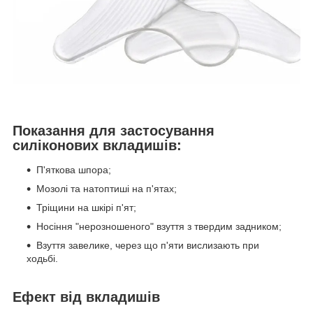
Показання для застосування
силіконових вкладишів:
П'яткова шпора;
Мозолі та натоптиші на п'ятах;
Тріщини на шкірі п'ят;
Носіння "нерозношеного" взуття з твердим задником;
Взуття завелике, через що п'яти вислизають при
ходьбі.
Ефект від вкладишів