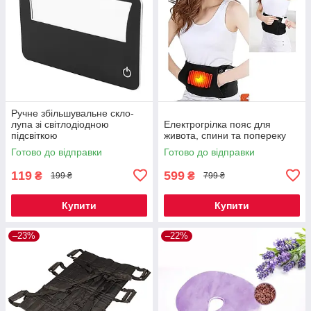
Ручне збільшувальне скло-
лупа зі світлодіодною
Електрогрілка пояс для
підсвіткою
живота, спини та попереку
Готово до відправки
Готово до відправки
119
599
₴
₴
199 ₴
799 ₴
Купити
Купити
–23%
–22%