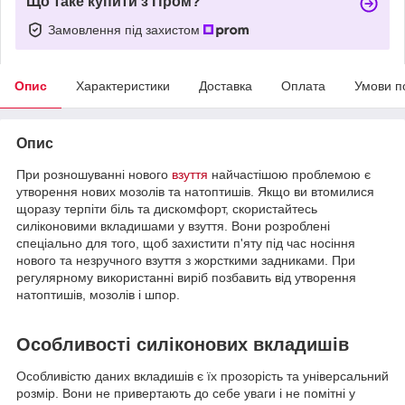
Що таке купити з Пром?
Замовлення під захистом
Опис
Характеристики
Доставка
Оплата
Умови п
Опис
При розношуванні нового
взуття
найчастішою проблемою є
утворення нових мозолів та натоптишів. Якщо ви втомилися
щоразу терпіти біль та дискомфорт, скористайтесь
силіконовими вкладишами у взуття. Вони розроблені
спеціально для того, щоб захистити п'яту під час носіння
нового та незручного взуття з жорсткими задниками. При
регулярному використанні виріб позбавить від утворення
натоптишів, мозолів і шпор.
Особливості силіконових вкладишів
Особливістю даних вкладишів є їх прозорість та універсальний
розмір. Вони не привертають до себе уваги і не помітні у