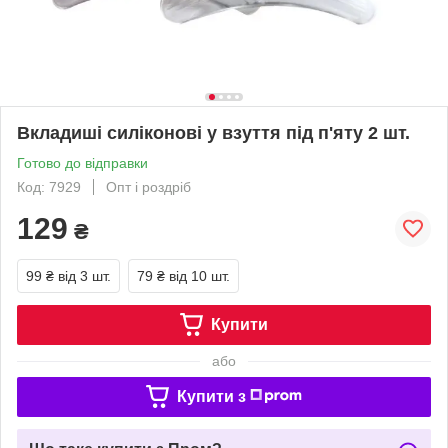
Вкладиші силіконові у взуття під п'яту 2 шт.
Готово до відправки
Код: 7929
Опт і роздріб
129
₴
99 ₴
від 3 шт.
79 ₴
від 10 шт.
Купити
або
Купити з