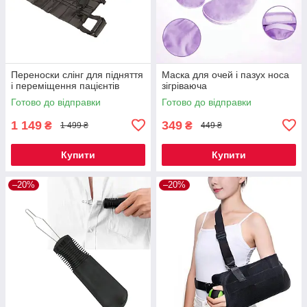
Переноски слінг для підняття
Маска для очей і пазух носа
і переміщення пацієнтів
зігріваюча
Готово до відправки
Готово до відправки
1 149
349
₴
₴
1 499 ₴
449 ₴
Купити
Купити
–20%
–20%