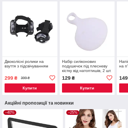
Двоколісні ролики на
Набір силіконових
Напі
взуття з підсвічуванням
подушечок під плесневу
на п
кістку від натоптишів, 2 шт.
299
129
149
₴
₴
399 ₴
Купити
Купити
Акційні пропозиції та новинки
–40%
–25%