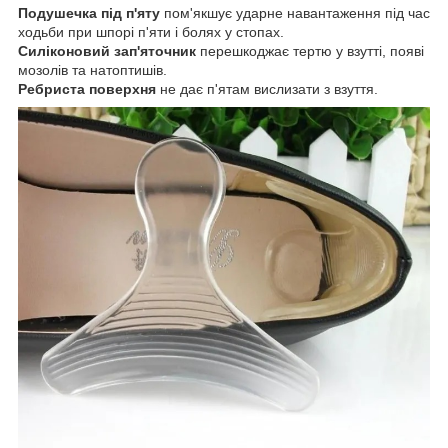
Подушечка під п'яту
пом'якшує ударне навантаження під час
ходьби при шпорі п'яти і болях у стопах.
Силіконовий зап'яточник
перешкоджає тертю у взутті, появі
мозолів та натоптишів.
Ребриста поверхня
не дає п'ятам вислизати з взуття.