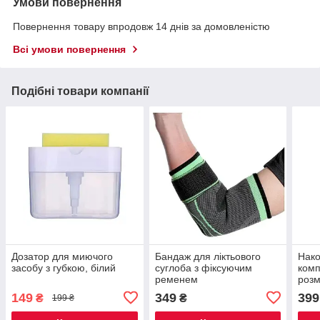
Умови повернення
Повернення товару впродовж 14 днів за домовленістю
Всі умови повернення
Подібні товари компанії
Дозатор для миючого
Бандаж для ліктьового
Нако
засобу з губкою, білий
суглоба з фіксуючим
комп
ременем
розм
149
349
399
₴
₴
199 ₴