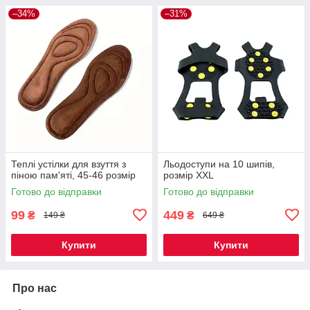
–34%
–31%
Теплі устілки для взуття з
Льодоступи на 10 шипів,
піною пам'яті, 45-46 розмір
розмір ХXL
Готово до відправки
Готово до відправки
99
449
₴
₴
149 ₴
649 ₴
Купити
Купити
Про нас