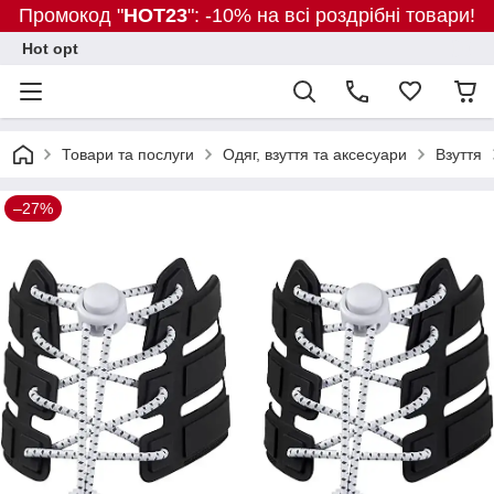
Промокод "
HOT23
": -10% на всі роздрібні товари!
Hot opt
Товари та послуги
Одяг, взуття та аксесуари
Взуття
–27%