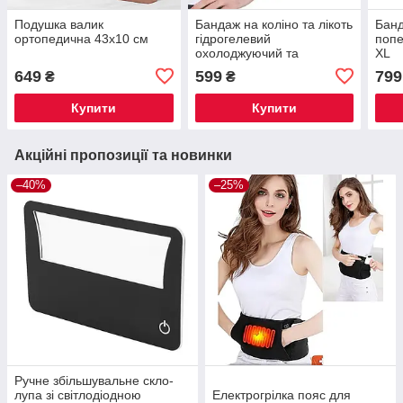
Подушка валик
Бандаж на коліно та лікоть
Банд
ортопедична 43x10 см
гідрогелевий
попе
охолоджуючий та
XL
зігріваючий
649
599
799
₴
₴
Купити
Купити
Акційні пропозиції та новинки
–40%
–25%
Ручне збільшувальне скло-
лупа зі світлодіодною
Електрогрілка пояс для