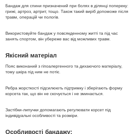
Бандаж для спини призначений при болях в ділянці попереку:
грижі, артроз, артрит, тощо. Також такий виріб допоможе після
травм, операцій чи пологів.
Використовуйте бандаж у повсякденному житті та під час
занять спортом, він убереже вас від можливих травм.
Якісний матеріал
Пояс виконаний з гіпоалергенного та дихаючого матеріалу,
тому шкіра під ним не потіє.
Ребра жорсткості підсилюють підтримку і зберігають форму
корсета так, що він не скочується і не зминається.
Застібки-липучки допомагають регулювати корсет під
індивідуальні особливості та розміри.
Особливості бандажу: