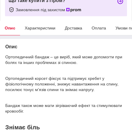
Що таке купити з Пром?
Замовлення під захистом
Опис
Характеристики
Доставка
Оплата
Умови п
Опис
Ортопедичний бандаж – це виріб, який може допомогти при
болях та інших проблемах зі спиною.
Ортопедичний корсет фіксує та підтримує хребет у
фізіологічному положенні, знижує навантаження на спину,
посилює тонус м'язів спини та знімає напругу.
Бандаж також може мати зігріваючий ефект та стимулювати
кровообіг.
Знімає біль