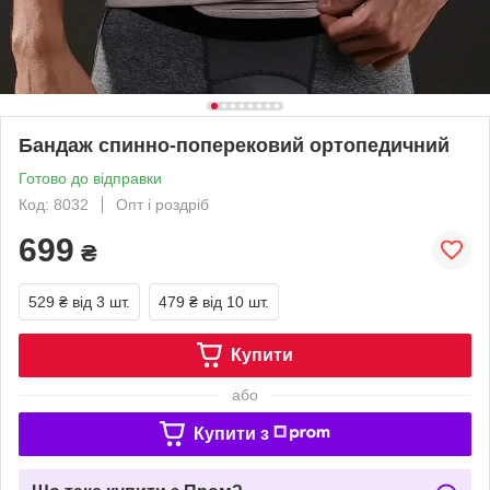
Бандаж спинно-поперековий ортопедичний
Готово до відправки
Код: 8032
Опт і роздріб
699
₴
529 ₴
від 3 шт.
479 ₴
від 10 шт.
Купити
або
Купити з