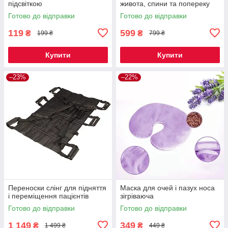
підсвіткою
живота, спини та попереку
Готово до відправки
Готово до відправки
119
599
₴
₴
199 ₴
799 ₴
Купити
Купити
–23%
–22%
Переноски слінг для підняття
Маска для очей і пазух носа
і переміщення пацієнтів
зігріваюча
Готово до відправки
Готово до відправки
1 149
349
₴
₴
1 499 ₴
449 ₴