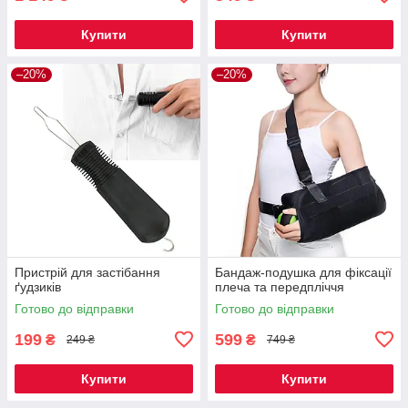
Купити
Купити
–20%
–20%
Пристрій для застібання
Бандаж-подушка для фіксації
ґудзиків
плеча та передпліччя
Готово до відправки
Готово до відправки
199
599
₴
₴
249 ₴
749 ₴
Купити
Купити