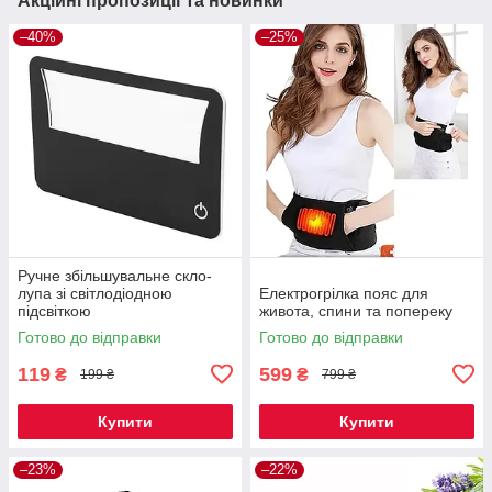
Акційні пропозиції та новинки
–40%
–25%
Ручне збільшувальне скло-
лупа зі світлодіодною
Електрогрілка пояс для
підсвіткою
живота, спини та попереку
Готово до відправки
Готово до відправки
119
599
₴
₴
199 ₴
799 ₴
Купити
Купити
–23%
–22%