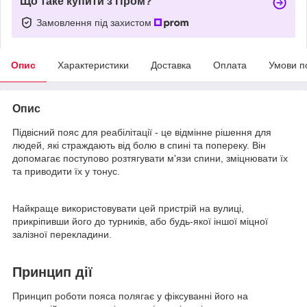
Що таке купити з Пром?
Замовлення під захистом
Опис
Характеристики
Доставка
Оплата
Умови п
Опис
Підвісний пояс для реабілітації - це відмінне рішення для
людей, які страждають від болю в спині та попереку. Він
допомагає поступово розтягувати м'язи спини, зміцнювати їх
та приводити їх у тонус.
Найкраще використовувати цей пристрій на вулиці,
прикріпивши його до турників, або будь-якої іншої міцної
залізної перекладини.
Принцип дії
Принцип роботи пояса полягає у фіксуванні його на