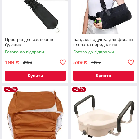
Пристрій для застібання
Бандаж-подушка для фіксації
ґудзиків
плеча та передпліччя
Готово до відправки
Готово до відправки
199
599
₴
₴
249 ₴
749 ₴
Купити
Купити
–17%
–17%