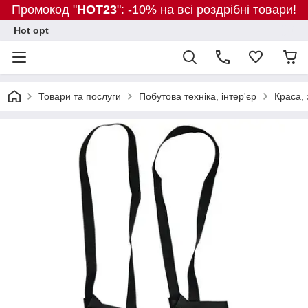
Промокод "
HOT23
": -10% на всі роздрібні товари!
Hot opt
Товари та послуги
Побутова техніка, інтер'єр
Краса, 