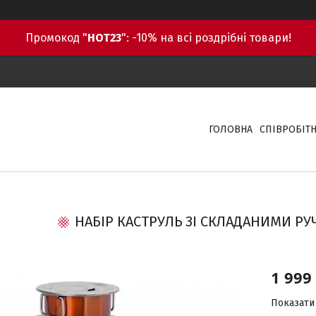
Промокод "
HOT23
": -10% на всі роздрібні товари!
ГОЛОВНА
СПІВРОБІТ
НАБІР КАСТРУЛЬ ЗІ СКЛАДАНИМИ РУ
1 999
Показати 