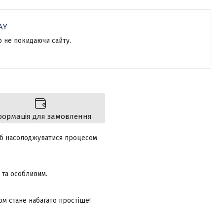
р не покидаючи сайту.
формація для замовлення
щоб насолоджуватися процесом
 та особливим.
лом стане набагато простіше!