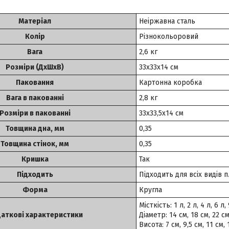
Матеріал
Неіржавна сталь
Колiр
Різнокольоровий
Вага
2,6 кг
Розміри (ДхШхВ)
33х33х14 см
Паковання
Картонна коробка
Вага в пакованні
2,8 кг
Розміри в пакованні
33х33,5х14 см
Товщина дна, мм
0,35
Товщина стінок, мм
0,35
Кришка
Так
Підходить
Підходить для всіх видів 
Форма
Кругла
Місткість: 1 л, 2 л, 4 л, 6 л,
аткові характеристики
Діаметр: 14 см, 18 см, 22 см
Висота: 7 см, 9,5 см, 11 см, 