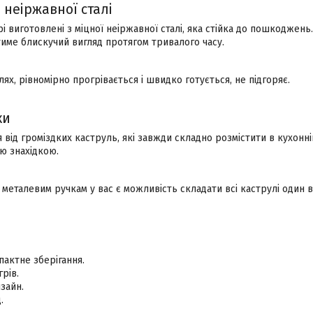
 неіржавної сталі
рі виготовлені з міцної неіржавної сталі, яка стійка до пошкоджень
тиме блискучий вигляд протягом тривалого часу.
лях, рівномірно прогрівається і швидко готується, не підгоряє.
ки
від громіздких каструль, які завжди складно розмістити в кухонній
ю знахідкою.
металевим ручкам у вас є можливість складати всі каструлі один в 
пактне зберігання.
рів.
зайн.
.