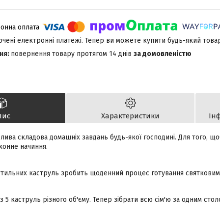
лючені електронні платежі. Тепер ви можете купити будь-який това
повернення товару протягом 14 днів
за домовленістю
пис
Характеристики
Ін
жлива складова домашніх завдань будь-якої господині. Для того, 
хонне начиння.
 стильних каструль зробить щоденний процес готування святковим
із 5 каструль різного об'єму. Тепер зібрати всю сім'ю за одним сто