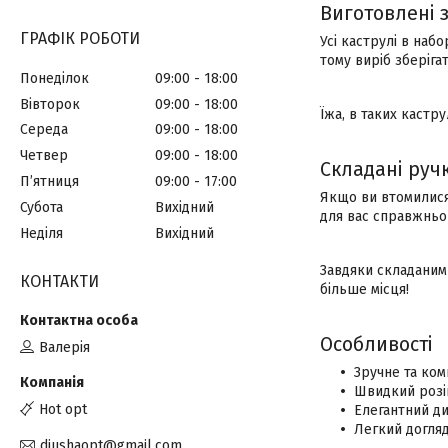
Виготовлені з
ГРАФІК РОБОТИ
Усі каструлі в набо
тому виріб зберіга
Понеділок
09:00
18:00
Вівторок
09:00
18:00
Їжа, в таких кастру
Середа
09:00
18:00
Четвер
09:00
18:00
Складані руч
Пʼятниця
09:00
17:00
Якщо ви втомилися 
Субота
Вихідний
для вас справжньо
Неділя
Вихідний
Завдяки складаним 
КОНТАКТИ
більше місця!
Особливості
Валерія
Зручне та ком
Швидкий розіг
Hot opt
Елегантний ди
Легкий догляд
diushaopt@gmail.com