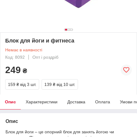
Блок для йоги и фитнеса
Немає в наявності
Код: 8092
Опт і роздріб
249
₴
159 ₴
від 3 шт.
139 ₴
від 10 шт.
Опис
Характеристики
Доставка
Оплата
Умови п
Опис
Блок для йоги – це опорний блок для занять йогою чи