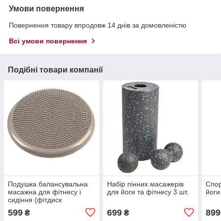
Умови повернення
Повернення товару впродовж 14 днів за домовленістю
Всі умови повернення
Подібні товари компанії
Подушка балансувальна
Набір пінних масажерів
Спор
масажна для фітнесу і
для йоги та фітнесу 3 шт.
йоги
сидіння (фітдиск
полусфера), сірий
599
699
899
₴
₴