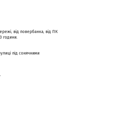
ережі, від повербанка, від ПК
3 години.
вулиці під сонячними
.