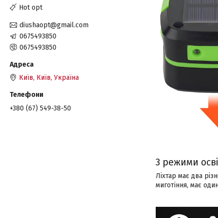
Hot opt
diushaopt@gmail.com
0675493850
0675493850
Київ, Київ, Україна
+380 (67) 549-38-50
3 режими осв
Ліхтар має два різ
миготіння, має оди