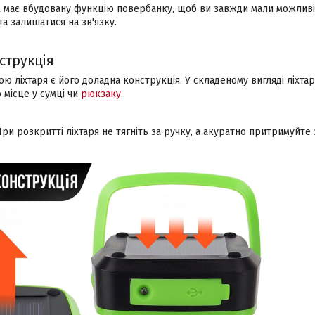
к має вбудовану функцію повербанку, щоб ви завжди мали можлив
та залишатися на зв'язку.
струкція
 ліхтаря є його доладна конструкція. У складеному вигляді ліхта
 місце у сумці чи
рюкзаку
.
ри розкритті ліхтаря не тягніть за ручку, а акуратно притримуйте 