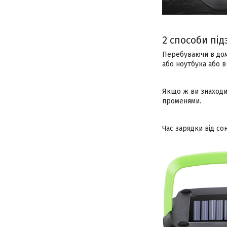
2 способи пі
Перебуваючи в дома
або ноутбука або в
Якщо ж ви знаходит
променями.
Час зарядки від со