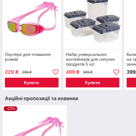
Окуляри для плавання,
Набір універсальних
Кили
рожеві
контейнерів для сипучих
на п
продуктів 5 шт.
захи
чор
229
499
399
₴
₴
299 ₴
599 ₴
Купити
Купити
Акційні пропозиції та новинки
–23%