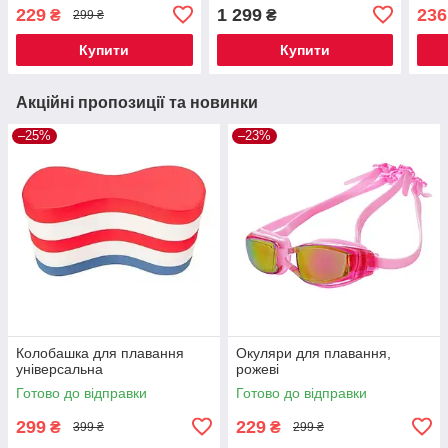
229
1 299
236
₴
₴
299 ₴
Купити
Купити
Акційні пропозиції та новинки
–25%
–23%
Колобашка для плавання
Окуляри для плавання,
універсальна
рожеві
Готово до відправки
Готово до відправки
299
229
₴
₴
399 ₴
299 ₴