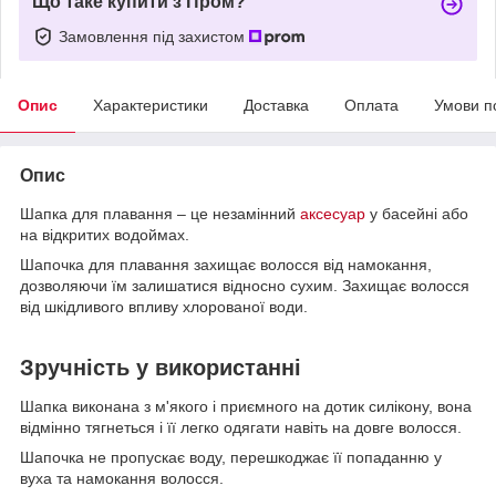
Що таке купити з Пром?
Замовлення під захистом
Опис
Характеристики
Доставка
Оплата
Умови п
Опис
Шапка для плавання – це незамінний
аксесуар
у басейні або
на відкритих водоймах.
Шапочка для плавання захищає волосся від намокання,
дозволяючи їм залишатися відносно сухим. Захищає волосся
від шкідливого впливу хлорованої води.
Зручність у використанні
Шапка виконана з м'якого і приємного на дотик силікону, вона
відмінно тягнеться і її легко одягати навіть на довге волосся.
Шапочка не пропускає воду, перешкоджає її попаданню у
вуха та намокання волосся.