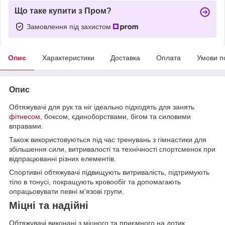
Що таке купити з Пром?
Замовлення під захистом
Опис
Характеристики
Доставка
Оплата
Умови п
Опис
Обтяжувачі для рук та ніг ідеально підходять для занять
фітнесом
, боксом, єдиноборствами, бігом та силовими
вправами.
Також використовуються під час тренувань з гімнастики для
збільшення сили, витривалості та технічності спортсменок при
відпрацюванні різних елементів.
Спортивні обтяжувачі підвищують витривалість, підтримують
тіло в тонусі, покращують кровообіг та допомагають
опрацьовувати певні м'язові групи.
Міцні та надійні
Обтяжувачі виконані з міцного та приємного на дотик