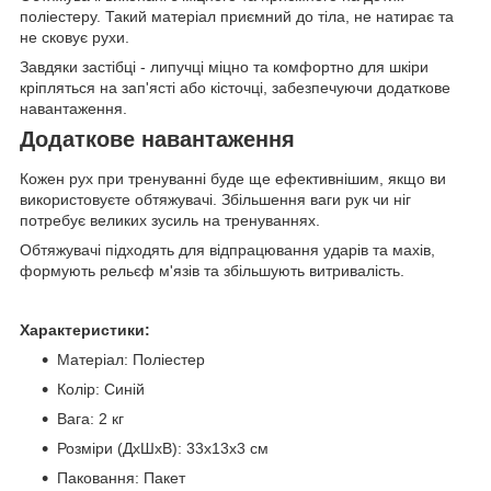
поліестеру. Такий матеріал приємний до тіла, не натирає та
не сковує рухи.
Завдяки застібці - липучці міцно та комфортно для шкіри
кріпляться на зап'ясті або кісточці, забезпечуючи додаткове
навантаження.
Додаткове навантаження
Кожен рух при тренуванні буде ще ефективнішим, якщо ви
використовуєте обтяжувачі. Збільшення ваги рук чи ніг
потребує великих зусиль на тренуваннях.
Обтяжувачі підходять для відпрацювання ударів та махів,
формують рельєф м'язів та збільшують витривалість.
Характеристики:
Матеріал: Поліестер
Колір: Синій
Вага: 2 кг
Розміри (ДхШхВ): 33х13х3 см
Паковання: Пакет