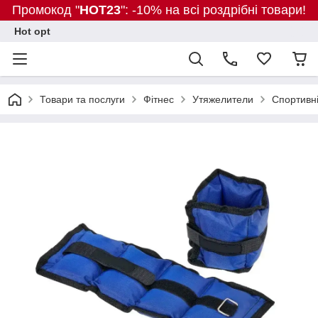
Промокод "
HOT23
": -10% на всі роздрібні товари!
Hot opt
Товари та послуги
Фітнес
Утяжелители
Спортивні 