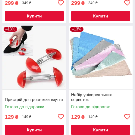
299
299
₴
₴
349 ₴
349 ₴
Купити
Купити
–13%
–13%
Набір універсальних
Пристрій для розтяжки взуття
серветок
Готово до відправки
Готово до відправки
129
129
₴
₴
149 ₴
149 ₴
Купити
Купити