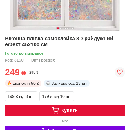
Віконна плівка самоклейка 3D райдужний
ефект 45х100 см
Готово до відправки
Код: 8150
Опт і роздріб
249
₴
299 ₴
Економія
50 ₴
Залишилось
23 дні
199 ₴
від 3 шт.
179 ₴
від 10 шт.
Купити
або