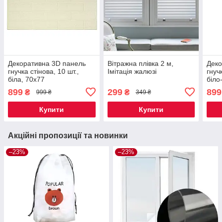
Декоративна 3D панель
Вітражна плівка 2 м,
Деко
гнучка стінова, 10 шт.,
Імітація жалюзі
гнуч
біла, 70х77
біло
899
299
899
₴
₴
999 ₴
349 ₴
Купити
Купити
Акційні пропозиції та новинки
–23%
–23%