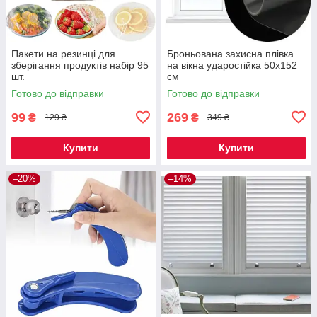
Пакети на резинці для
Броньована захисна плівка
зберігання продуктів набір 95
на вікна ударостійка 50x152
шт.
см
Готово до відправки
Готово до відправки
99
269
₴
₴
129 ₴
349 ₴
Купити
Купити
–20%
–14%