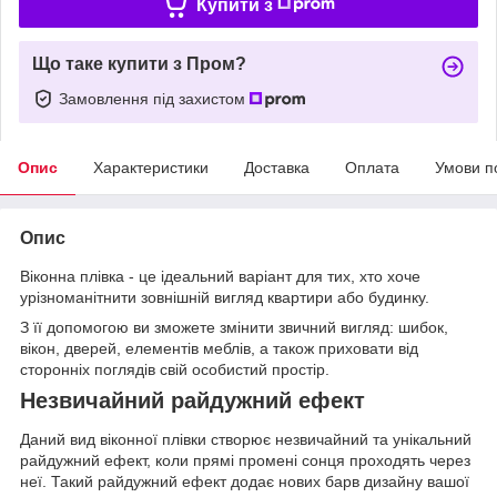
Купити з
Що таке купити з Пром?
Замовлення під захистом
Опис
Характеристики
Доставка
Оплата
Умови п
Опис
Віконна плівка - це ідеальний варіант для тих, хто хоче
урізноманітнити зовнішній вигляд квартири або будинку.
З її допомогою ви зможете змінити звичний вигляд: шибок,
вікон, дверей, елементів меблів, а також приховати від
сторонніх поглядів свій особистий простір.
Незвичайний райдужний ефект
Даний вид віконної плівки створює незвичайний та унікальний
райдужний ефект, коли прямі промені сонця проходять через
неї. Такий райдужний ефект додає нових барв дизайну вашої