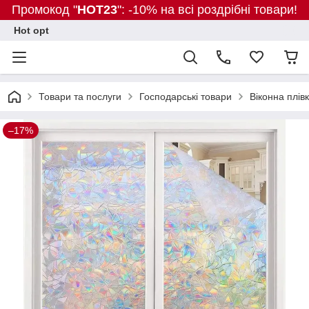
Промокод "
HOT23
": -10% на всі роздрібні товари!
Hot opt
Товари та послуги
Господарські товари
Віконна плі
–17%