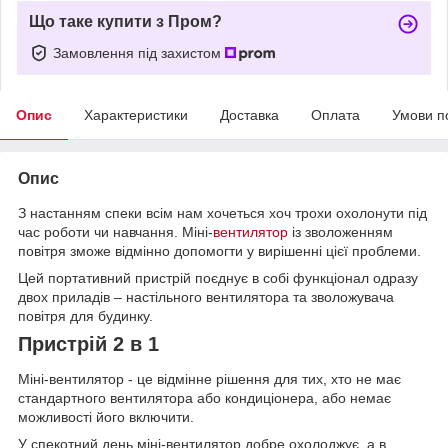
Що таке купити з Пром?
Замовлення під захистом
Опис
Характеристики
Доставка
Оплата
Умови п
Опис
З настанням спеки всім нам хочеться хоч трохи охолонути під
час роботи чи навчання. Міні-
вентилятор
із зволоженням
повітря зможе відмінно допомогти у вирішенні цієї проблеми.
Цей портативний пристрій поєднує в собі функціонал одразу
двох приладів – настільного вентилятора та зволожувача
повітря для будинку.
Пристрій 2 в 1
Міні-вентилятор - це відмінне рішення для тих, хто не має
стандартного вентилятора або кондиціонера, або немає
можливості його включити.
У спекотний день міні-вентилятор добре охолоджує, а в