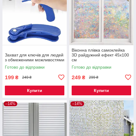
Віконна плівка самоклейка
Захват для ключів для людей
3D райдужний ефект 45х100
з обмеженими можливостями
см
Готово до відправки
Готово до відправки
199
249
₴
₴
249 ₴
299 ₴
Купити
Купити
–14%
–14%