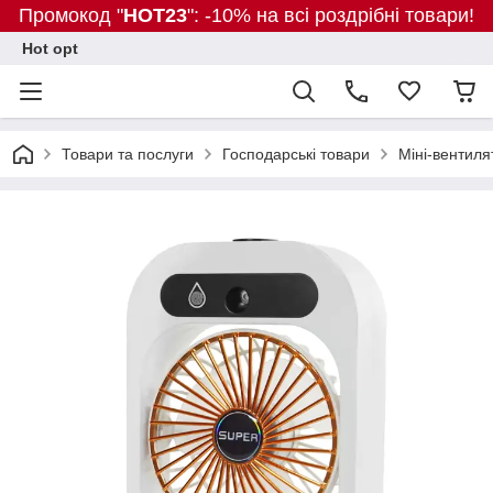
Промокод "
HOT23
": -10% на всі роздрібні товари!
Hot opt
Товари та послуги
Господарські товари
Міні-вентиля