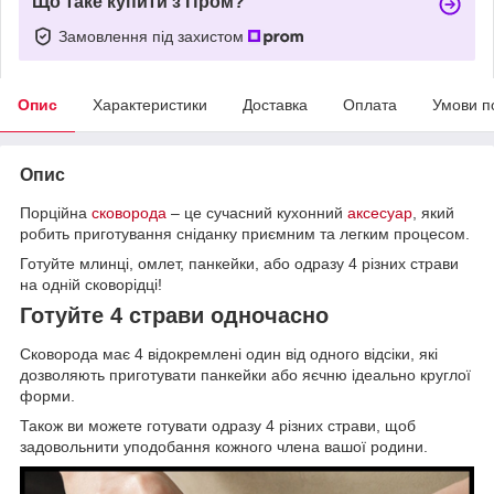
Що таке купити з Пром?
Замовлення під захистом
Опис
Характеристики
Доставка
Оплата
Умови п
Опис
Порційна
сковорода
– це сучасний кухонний
аксесуар
, який
робить приготування сніданку приємним та легким процесом.
Готуйте млинці, омлет, панкейки, або одразу 4 різних страви
на одній сковорідці!
Готуйте 4 страви одночасно
Сковорода має 4 відокремлені один від одного відсіки, які
дозволяють приготувати панкейки або яєчню ідеально круглої
форми.
Також ви можете готувати одразу 4 різних страви, щоб
задовольнити уподобання кожного члена вашої родини.