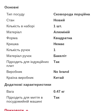
Основні
Тип посуду
Сковорода порційна
Стан
Новий
Кількість в наборі
1 шт.
Матеріал
Алюміній
Форма
Квадратна
Кришка
Немає
Кількість ручок
1
Матеріал ручок
Бакеліт
Підходить для індукційних
Так
плит
Виробник
No brand
Країна виробник
Китай
Додаткові характеристики
Вага
0.47 кг
Підходить для миття в
Так
посудомийній машині
Приховати