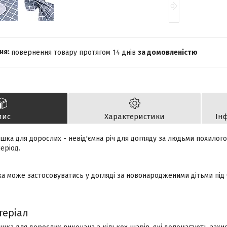
повернення товару протягом 14 днів
за домовленістю
пис
Характеристики
Ін
ка для дорослих - невід'ємна річ для догляду за людьми похилого
еріод.
 може застосовуватись у догляді за новонародженими дітьми під ч
теріал