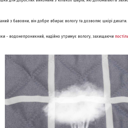
ка для дорослих виконана з кількох шарів, які допомагають захис
ний з бавовни, він добре вбирає вологу та дозволяє шкірі дихати.
и - водонепроникний, надійно утримує вологу, захищаючи
постіл