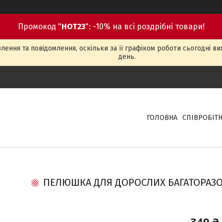
Промокод "
HOT23
": -10% на всі роздрібні товари!
ення та повідомлення, оскільки за її графіком роботи сьогодні в
день.
ГОЛОВНА
СПІВРОБІТ
ПЕЛЮШКА ДЛЯ ДОРОСЛИХ БАГАТОРАЗ
349 ₴