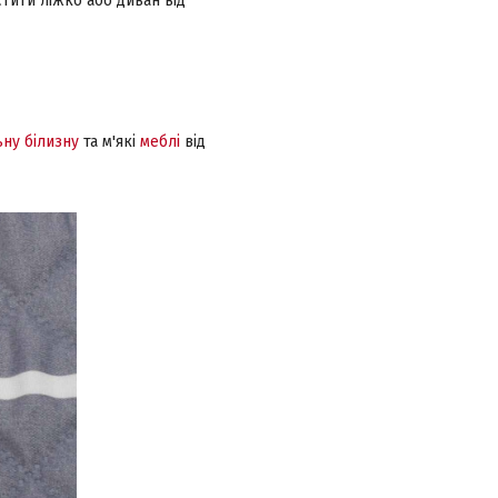
тити ліжко або диван від
ьну білизну
та м'які
меблі
від