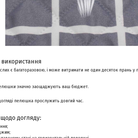
 використання
лих є багаторазовою, і може витримати не один десяток прань у п
 пелюшки значно заощаджують ваш бюджет.
огляді пелюшка прослужить довгий час.
 щодо догляду:
ння;
джим;