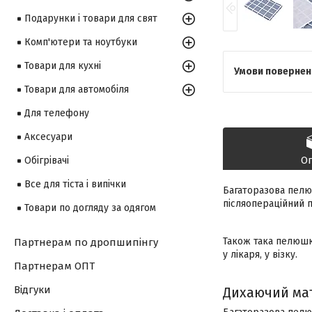
Подарунки і товари для свят
Комп'ютери та ноутбуки
Товари для кухні
Товари для автомобіля
Для телефону
Аксесуари
О
Обігрівачі
Все для тіста і випічки
Багаторазова пелюш
післяопераційний п
Товари по догляду за одягом
Також така пелюшка
Партнерам по дропшипінгу
у лікаря, у візку.
Партнерам ОПТ
Відгуки
Дихаючий ма