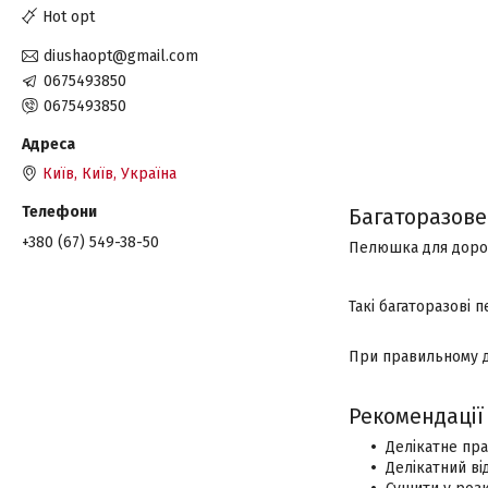
Hot opt
diushaopt@gmail.com
0675493850
0675493850
Київ, Київ, Україна
Багаторазове
+380 (67) 549-38-50
Пелюшка для дорос
Такі багаторазові
При правильному д
Рекомендації
Делікатне пра
Делікатний ві