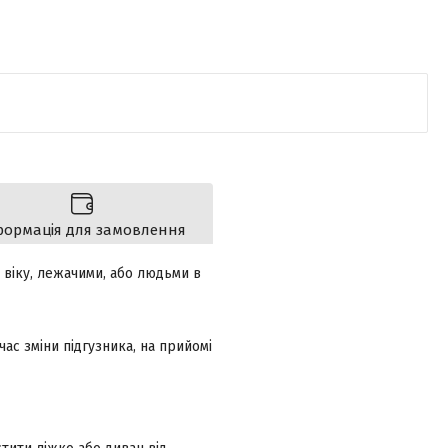
формація для замовлення
 віку, лежачими, або людьми в
ас зміни підгузника, на прийомі