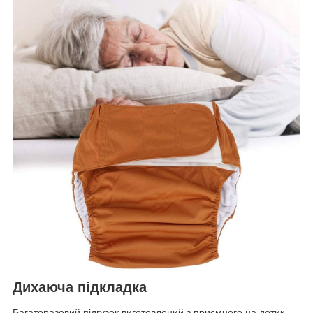
Дихаюча підкладка
Багаторазовий підгузок виготовлений з приємного на дотик