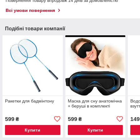
Повернення товару впродовж 14 днів за домовленістю
Всі умови повернення
Подібні товари компанії
Ракетки для бадмінтону
Маска для сну анатомічна
Водо
+ беруші в комплекті
взут
599
599
149
₴
₴
Купити
Купити