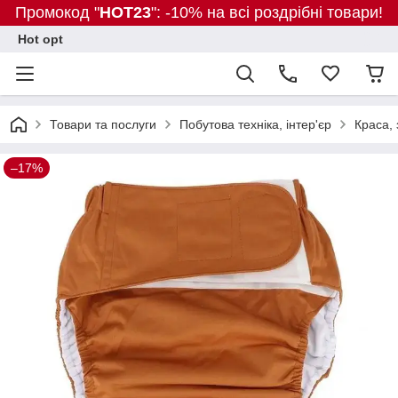
Промокод "
HOT23
": -10% на всі роздрібні товари!
Hot opt
Товари та послуги
Побутова техніка, інтер'єр
Краса, 
–17%