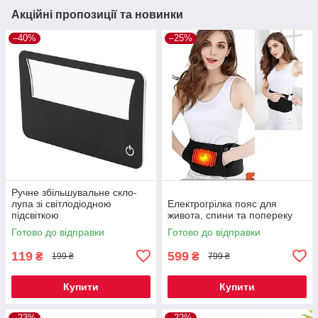
Акційні пропозиції та новинки
–40%
–25%
Ручне збільшувальне скло-
лупа зі світлодіодною
Електрогрілка пояс для
підсвіткою
живота, спини та попереку
Готово до відправки
Готово до відправки
119
599
₴
₴
199 ₴
799 ₴
Купити
Купити
–23%
–22%