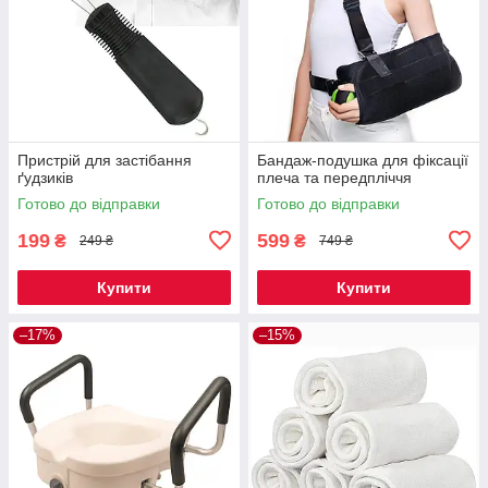
Пристрій для застібання
Бандаж-подушка для фіксації
ґудзиків
плеча та передпліччя
Готово до відправки
Готово до відправки
199
599
₴
₴
249 ₴
749 ₴
Купити
Купити
–17%
–15%