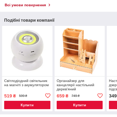
Всі умови повернення
Подібні товари компанії
Світлодіодний світильник
Органайзер для
Наст
на магніті з акумулятором
канцелярії настільний
дзер
дерев'яний
підс
519
659
349
₴
₴
599 ₴
749 ₴
Купити
Купити