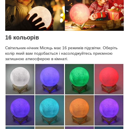
16 кольорів
Світильник-нічник Місяць має 16 режимів підсвітки. Оберіть
колір який вам подобається і насолоджуйтесь приємною
затишною атмосферою в кімнаті.