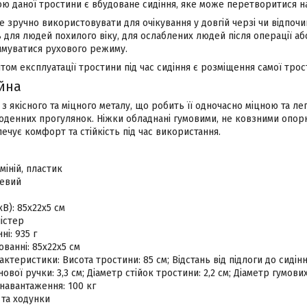
ю даної тростини є вбудоване сидіння, яке може перетворитися н
е зручно використовувати для очікування у довгій черзі чи відпочи
 для людей похилого віку, для ослаблених людей після операції аб
имуватися рухового режиму.
том експлуатації тростини під час сидіння є розміщення самої тр
ійна
з якісного та міцного металу, що робить її одночасно міцною та лег
оденних прогулянок. Ніжки обладнані гумовими, не ковзними опорн
ечує комфорт та стійкість під час використання.
міній, пластик
невий
В): 85х22х5 см
істер
ні: 935 г
ованні: 85х22х5 см
ктеристики: Висота тростини: 85 см; Відстань від підлоги до сидіння
вої ручки: 3,3 см; Діаметр стійок тростини: 2,2 см; Діаметр гумових
навантаження: 100 кг
 та ходунки