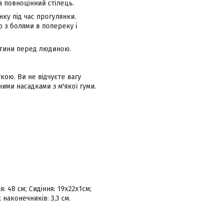
а повноцінний стілець.
нку під час прогулянки.
о з болями в попереку і
остини перед людиною.
кою. Ви не відчуєте вагу
ими насадками з м'якої гуми.
: 48 см; Сидіння: 19х22х1см;
 наконечників: 3,3 см.