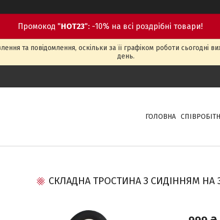
Промокод "
HOT23
": -10% на всі роздрібні товари!
ення та повідомлення, оскільки за її графіком роботи сьогодні в
день.
ГОЛОВНА
СПІВРОБІТ
СКЛАДНА ТРОСТИНА З СИДІННЯМ НА 
999 ₴