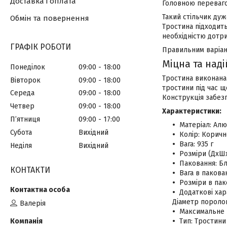
Доставка і оплата
Головною переваго
Такий стільчик дуж
Обмін та повернення
Тростина підходить
необхідністю дотр
ГРАФІК РОБОТИ
Правильним варіан
Міцна та над
Понеділок
09:00
18:00
Тростина виконана 
Вівторок
09:00
18:00
тростини під час щ
Середа
09:00
18:00
Конструкція забезп
Четвер
09:00
18:00
Характеристики:
Пʼятниця
09:00
17:00
Матеріал: Алю
Субота
Вихідний
Колір: Корич
Вага: 935 г
Неділя
Вихідний
Розміри (ДхШх
Паковання: Бл
КОНТАКТИ
Вага в пакован
Розміри в пак
Додаткові хара
Діаметр поролоно
Валерія
Максимальне 
Тип: Тростини