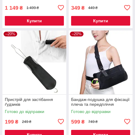
1 149
349
₴
₴
1 499 ₴
449 ₴
Купити
Купити
–20%
–20%
Пристрій для застібання
Бандаж-подушка для фіксації
ґудзиків
плеча та передпліччя
Готово до відправки
Готово до відправки
199
599
₴
₴
249 ₴
749 ₴
Купити
Купити