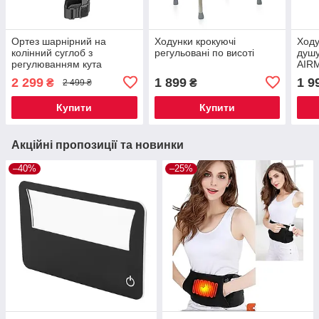
Ортез шарнірний на
Ходунки крокуючі
Ходу
колінний суглоб з
регульовані по висоті
душу
регулюванням кута
AIR
згинання
2 299
1 899
1 9
₴
₴
2 499 ₴
Купити
Купити
Акційні пропозиції та новинки
–40%
–25%