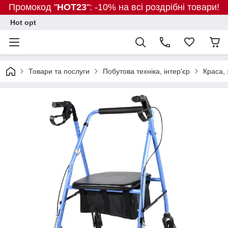
Промокод "
HOT23
": -10% на всі роздрібні товари!
Hot opt
Товари та послуги
Побутова техніка, інтер'єр
Краса, 