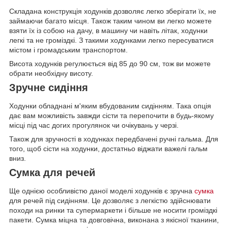
Складана конструкція ходунків дозволяє легко зберігати їх, не
займаючи багато місця. Також таким чином ви легко можете
взяти їх із собою на дачу, в машину чи навіть літак, ходунки
легкі та не громіздкі. З такими ходунками легко пересуватися
містом і громадським транспортом.
Висота ходунків регулюється від 85 до 90 см, тож ви можете
обрати необхідну висоту.
Зручне сидіння
Ходунки обладнані м'яким вбудованим сидінням. Така опція
дає вам можливість завжди сісти та перепочити в будь-якому
місці під час догих прогулянок чи очікувань у черзі.
Також для зручності в ходунках передбачені ручні гальма. Для
того, щоб сісти на ходунки, достатньо віджати важелі гальм
вниз.
Сумка для речей
Ще однією особливістю даної моделі ходунків є зручна
сумка
для речей під сидінням. Це дозволяє з легкістю здійснювати
походи на ринки та супермаркети і більше не носити громіздкі
пакети. Сумка міцна та довговічна, виконана з якісної тканини,