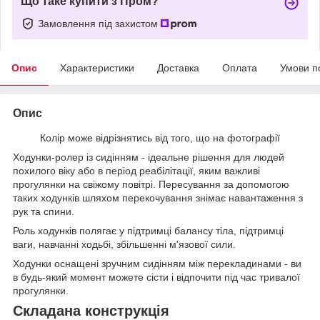
Що таке купити з Пром?
Замовлення під захистом
Опис
Характеристики
Доставка
Оплата
Умови п
Опис
Колір може відрізнятись від того, що на фотографії
Ходунки-ролер із сидінням - ідеальне рішення для людей
похилого віку або в період реабілітації, яким важливі
прогулянки на свіжому повітрі. Пересування за допомогою
таких ходунків шляхом перекочування знімає навантаження з
рук та спини.
Роль ходунків полягає у підтримці балансу тіла, підтримці
ваги, навчанні ходьбі, збільшенні м'язової сили.
Ходунки оснащені зручним сидінням між перекладинами - ви
в будь-який момент можете сісти і відпочити під час тривалої
прогулянки.
Складана конструкція