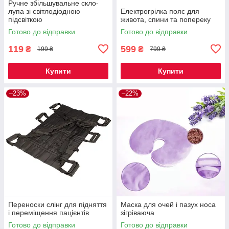
Ручне збільшувальне скло-
лупа зі світлодіодною
Електрогрілка пояс для
підсвіткою
живота, спини та попереку
Готово до відправки
Готово до відправки
119
599
₴
₴
199 ₴
799 ₴
Купити
Купити
–23%
–22%
Переноски слінг для підняття
Маска для очей і пазух носа
і переміщення пацієнтів
зігріваюча
Готово до відправки
Готово до відправки