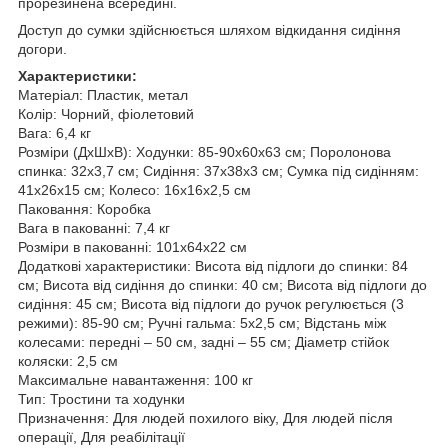
прорезинена всередині.
Доступ до сумки здійснюється шляхом відкидання сидіння
догори.
Характеристики:
Матеріал: Пластик, метал
Колір: Чорний, фіолетовий
Вага: 6,4 кг
Розміри (ДхШхВ): Ходунки: 85-90x60x63 см; Поролонова
спинка: 32x3,7 см; Сидіння: 37х38х3 см; Сумка під сидінням:
41х26х15 см; Колесо: 16х16х2,5 см
Паковання: Коробка
Вага в пакованні: 7,4 кг
Розміри в пакованні: 101х64х22 см
Додаткові характеристики: Висота від підлоги до спинки: 84
см; Висота від сидіння до спинки: 40 см; Висота від підлоги до
сидіння: 45 см; Висота від підлоги до ручок регулюється (3
режими): 85-90 см; Ручні гальма: 5х2,5 см; Відстань між
колесами: передні – 50 см, задні – 55 см; Діаметр стійок
коляски: 2,5 см
Максимальне навантаження: 100 кг
Тип: Тростини та ходунки
Призначення: Для людей похилого віку, Для людей після
операції, Для реабілітації