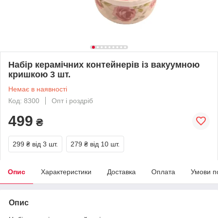
Набір керамічних контейнерів із вакуумною
кришкою 3 шт.
Немає в наявності
Код: 8300
Опт і роздріб
499
₴
299 ₴
від 3 шт.
279 ₴
від 10 шт.
Опис
Характеристики
Доставка
Оплата
Умови п
Опис