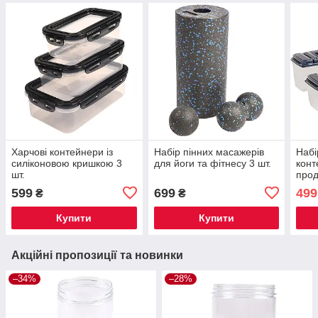
Харчові контейнери із
Набір пінних масажерів
Набі
силіконовою кришкою 3
для йоги та фітнесу 3 шт.
конт
шт.
прод
599
699
499
₴
₴
Купити
Купити
Акційні пропозиції та новинки
–34%
–28%