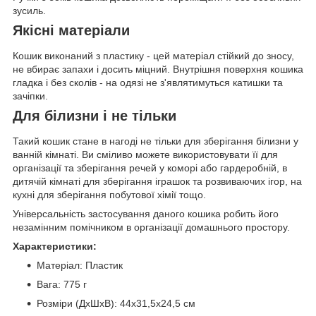
зусиль.
Якісні матеріали
Кошик виконаний з пластику - цей матеріал стійкий до зносу,
не вбирає запахи і досить міцний. Внутрішня поверхня кошика
гладка і без сколів - на одязі не з'являтимуться катишки та
зачіпки.
Для білизни і не тільки
Такий кошик стане в нагоді не тільки для зберігання білизни у
ванній кімнаті. Ви сміливо можете використовувати її для
організації та зберігання речей у коморі або гардеробній, в
дитячій кімнаті для зберігання іграшок та розвиваючих ігор, на
кухні для зберігання побутової хімії тощо.
Універсальність застосування даного кошика робить його
незамінним помічником в організації домашнього простору.
Характеристики:
Матеріал: Пластик
Вага: 775 г
Розміри (ДхШхВ): 44х31,5х24,5 см