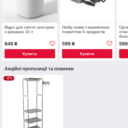
Відро для сміття сенсорне
Набір ножів з керамічним
Орга
з кришкою 10 л
покриттям 6 предметів
сітк
біли
849
599
599
₴
₴
Купити
Купити
Акційні пропозиції та новинки
–8%