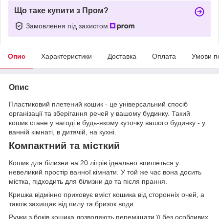
Що таке купити з Пром?
Замовлення під захистом
Опис
Характеристики
Доставка
Оплата
Умови п
Опис
Пластиковий плетений кошик - це універсальний спосіб
організації та зберігання речей у вашому будинку. Такий
кошик стане у нагоді в будь-якому куточку вашого будинку - у
ванній кімнаті, в дитячій, на кухні.
Компактний та місткий
Кошик для білизни на 20 літрів ідеально впишеться у
невеликий простір ванної кімнати. У той же час вона досить
містка, підходить для білизни до та після прання.
Кришка відмінно приховує вміст кошика від сторонніх очей, а
також захищає від пилу та бризок води.
Ручки з боків кошика дозволяють переміщати її без особливих