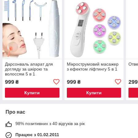
Дарсонваль апарат для
Мікрострумовий масажер
Отве
догляду за шкірою та
з ефектом ліфтингу 5 в 1
волоссям 5 в 1
999
999
299
₴
₴
Купити
Купити
Про нас
98% позитивних з 40 відгуків за рік
Працює з 01.02.2011