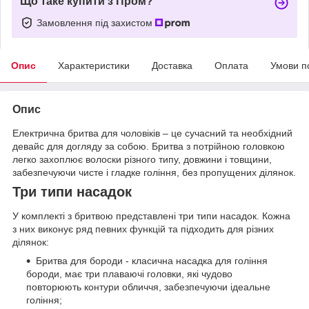
Що таке купити з Пром?
Замовлення під захистом
Опис
Характеристики
Доставка
Оплата
Умови п
Опис
Електрична бритва для чоловіків – це сучасний та необхідний
девайс для догляду за собою. Бритва з потрійною головкою
легко захоплює волоски різного типу, довжини і товщини,
забезпечуючи чисте і гладке гоління, без пропущених ділянок.
Три типи насадок
У комплекті з бритвою представлені три типи насадок. Кожна
з них виконує ряд певних функцій та підходить для різних
ділянок:
Бритва для бороди - класична насадка для гоління
бороди, має три плаваючі головки, які чудово
повторюють контури обличчя, забезпечуючи ідеальне
гоління;