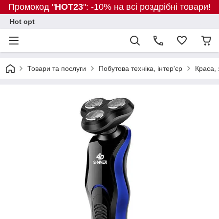
Промокод "
HOT23
": -10% на всі роздрібні товари!
Hot opt
Товари та послуги
Побутова техніка, інтер'єр
Краса, 