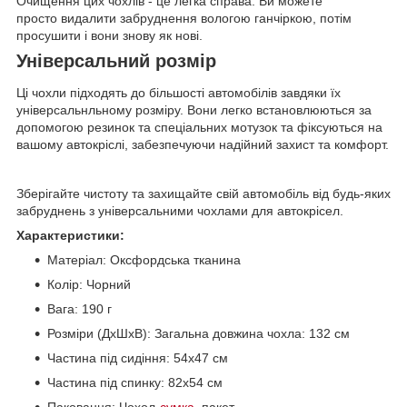
Очищення цих чохлів - це легка справа. Ви можете
просто видалити забруднення вологою ганчіркою, потім
просушити і вони знову як нові.
Універсальний розмір
Ці чохли підходять до більшості автомобілів завдяки їх
універсальнльному розміру. Вони легко встановлюються за
допомогою резинок та спеціальних мотузок та фіксуються на
вашому автокріслі, забезпечуючи надійний захист та комфорт.
Зберігайте чистоту та захищайте свій автомобіль від будь-яких
забруднень з універсальними чохлами для автокрісел.
Характеристики:
Матеріал: Оксфордська тканина
Колiр: Чорний
Вага: 190 г
Розміри (ДхШхВ): Загальна довжина чохла: 132 см
Частина під сидіння: 54x47 см
Частина під спинку: 82x54 см