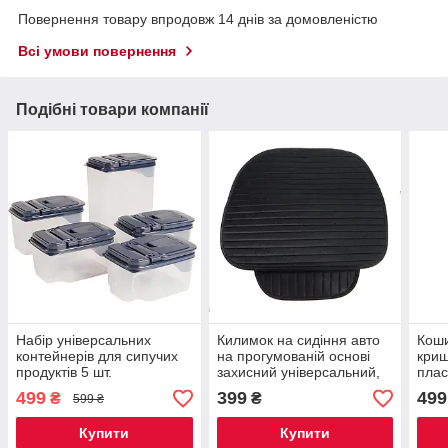
Повернення товару впродовж 14 днів за домовленістю
Всі умови повернення
Подібні товари компанії
Набір універсальних
Килимок на сидіння авто
Коши
контейнерів для сипучих
на прогумованій основі
криш
продуктів 5 шт.
захисний універсальний,
плас
чорний
499
399
499
₴
₴
599 ₴
Купити
Купити