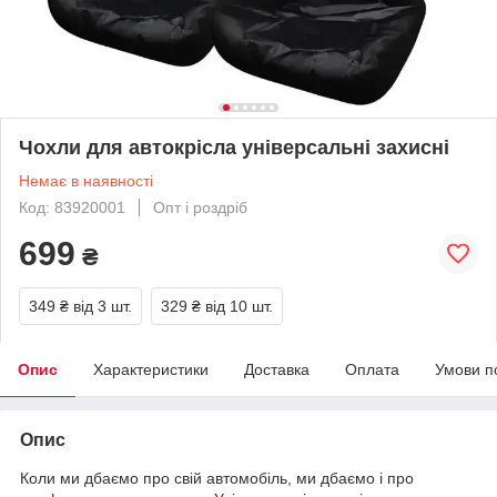
Чохли для автокрісла універсальні захисні
Немає в наявності
Код: 83920001
Опт і роздріб
699
₴
349 ₴
від 3 шт.
329 ₴
від 10 шт.
Опис
Характеристики
Доставка
Оплата
Умови п
Опис
Коли ми дбаємо про свій автомобіль, ми дбаємо і про