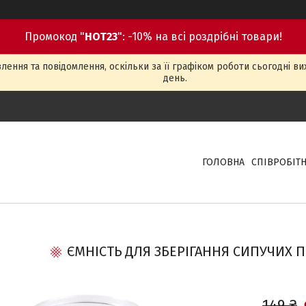
Промокод "
HOT23
": -10% на всі роздрібні товари!
ення та повідомлення, оскільки за її графіком роботи сьогодні в
день.
ГОЛОВНА
СПІВРОБІТ
ЄМНІСТЬ ДЛЯ ЗБЕРІГАННЯ СИПУЧИХ П
149 ₴