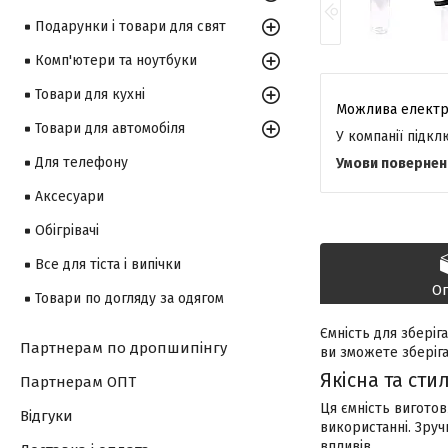
Подарунки і товари для свят
Комп'ютери та ноутбуки
Товари для кухні
Товари для автомобіля
У компанії підк
Для телефону
Аксесуари
Обігрівачі
Все для тіста і випічки
О
Товари по догляду за одягом
Ємність для зберіг
Партнерам по дропшипінгу
ви зможете зберіга
Якісна та сти
Партнерам ОПТ
Ця ємність виготов
Відгуки
використанні. Зруч
впливів.