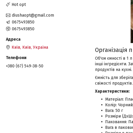
Hot opt
diushaopt@gmail.com
0675493850
0675493850
Київ, Київ, Україна
Організація п
Об'єм ємності в 1 
інші інгредієнти. 
+380 (67) 549-38-50
продуктів на кухні.
Ємність для зберіг
свіжості продуктів.
Характеристики:
Матеріал: Пла
Колір: Чорний
Вага: 50 г
Розміри (ДхШх
Паковання: П
Вага в пакован