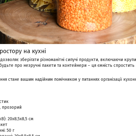
ростору на кухні
л дозволяє зберігати різноманітні сипучі продукти, включаючи крупи,
Забудьте про незручні пакети та контейнери – ця ємність спростить
ання стане вашим надійним помічником у питаннях організації кухо
стик
, прозорий
В): 20х8,5х8,5 см
акет
ні: 50 г