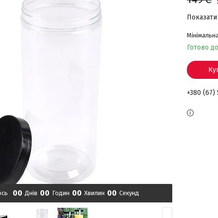
Показати 
Мінімальна
Готово д
Ку
+380 (67)
0
0
0
0
0
0
0
0
ось
Днів
Годин
Хвилин
Секунд