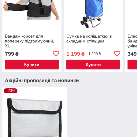
Бандаж корсет для
Сумка на коліщатках зі
Елас
попереку підтримуючий,
складним стільцем
банд
XL
унів
799
1 199
349
₴
₴
1 299 ₴
Купити
Купити
Акційні пропозиції та новинки
–20%