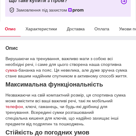
Що таке купити з Пром?
Замовлення під захистом
Опис
Характеристики
Доставка
Оплата
Умови п
Опис
Вирушаючи на тренування, важливо мати з собою всі
необхідні речі, і саме для цього створена наша спортивна
сумка
-бананка на пояс. Ця невелика, але дуже зручна сумка
стане вашим надійним спутником в активному способі життя.
Максимальна функціональність
Незважаючи на свій компактний розмір, ця спортивна сумка
може вмістити всі ваші важливі речі, такі як мобільний
телефон
, ключі, гаманець, чи будь-які дрібниці для
тренування. Всередині сумки розташований
спеціальна кишеня для ключів, що надійно захищає інші
предмети від подряпин та пошкоджень.
Стійкість до погодних умов