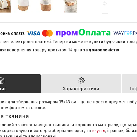
лючені електронні платежі. Тепер ви можете купити будь-який това
повернення товару протягом 14 днів
за домовленістю
пис
Характеристики
Ін
к для зберігання розміром 35х43 см - це не просто предмет побут
 комфортом та стилем.
на тканина
ений з якісної та міцної тканини та коркового матеріалу, що гара
икористовувати його для зберігання одягу та
взуття
, іграшок, біли
о захищені та впорядковані.