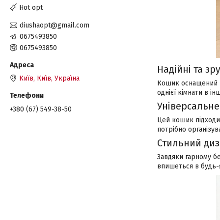
Hot opt
diushaopt@gmail.com
0675493850
0675493850
Надійні та зр
Київ, Київ, Україна
Кошик оснащений н
однієї кімнати в ін
Універсальне
+380 (67) 549-38-50
Цей кошик підходит
потрібно організув
Стильний ди
Завдяки гарному б
впишеться в будь-