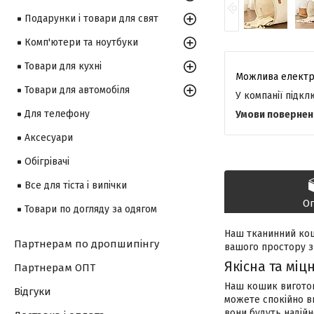
Подарунки і товари для свят
Комп'ютери та ноутбуки
Товари для кухні
Товари для автомобіля
У компанії підк
Для телефону
Аксесуари
Обігрівачі
Все для тіста і випічки
О
Товари по догляду за одягом
Наш тканинний коши
Партнерам по дропшипінгу
вашого простору з
Якісна та міц
Партнерам ОПТ
Наш кошик виготовл
Відгуки
можете спокійно в
вони будуть надійн