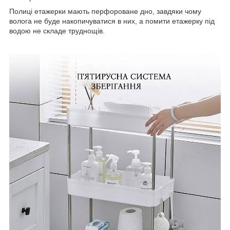
Полиці етажерки мають перфороване дно, завдяки чому
волога не буде накопичуватися в них, а помити етажерку під
водою не складе труднощів.