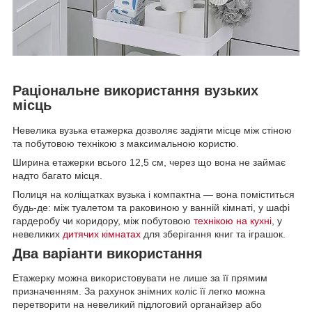
Раціональне використання вузьких
місць
Невелика вузька етажерка дозволяє задіяти місце між стіною
та побутовою технікою з максимальною користю.
Ширина етажерки всього 12,5 см, через що вона не займає
надто багато місця.
Полиця на коліщатках вузька і компактна — вона поміститься
будь-де: між туалетом та раковиною у ванній кімнаті, у шафі
гардеробу чи коридору, між побутовою
технікою на кухні
, у
невеликих
дитячих кімнатах
для зберігання книг та іграшок.
Два варіанти використання
Етажерку можна використовувати не лише за її прямим
призначенням. За рахунок знімних коліс її легко можна
перетворити на невеликий підлоговий органайзер або