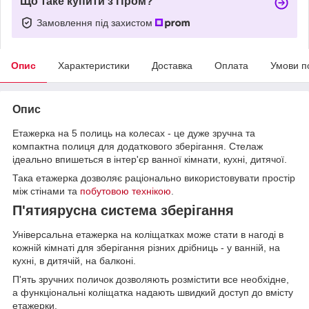
Що таке купити з Пром?
Замовлення під захистом
Опис
Характеристики
Доставка
Оплата
Умови п
Опис
Етажерка на 5 полиць на колесах - це дуже зручна та
компактна полиця для додаткового зберігання. Стелаж
ідеально впишеться в інтер'єр ванної кімнати, кухні, дитячої.
Така етажерка дозволяє раціонально використовувати простір
між стінами та
побутовою технікою
.
П'ятиярусна система зберігання
Універсальна етажерка на коліщатках може стати в нагоді в
кожній кімнаті для зберігання різних дрібниць - у ванній, на
кухні, в дитячій, на балконі.
П'ять зручних поличок дозволяють розмістити все необхідне,
а функціональні коліщатка надають швидкий доступ до вмісту
етажерки.