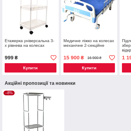
Етажерка універсальна 3-
Медичне ліжко на колесах
Підл
х рівнева на колесах
механічне 2-секційне
збер
відк
орга
999
15 900
1 1
₴
₴
16 900 ₴
Купити
Купити
Акційні пропозиції та новинки
–8%