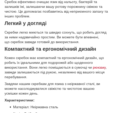
Сребок ефективно очищає язик від нальоту, бактерій та
залишків їжі, залишаючи вашу ротову порожнину свіжою та
чистою. Це допомагає позбавитись від неприємного запаху та
інших проблем.
Легкий у догляді
Скребки легко миються та швидко сохнуть, що робить догляд
за ними надзвичайно простим. Ви можете бути впевнені,
що скребок завжди готовий до використання.
Компактний та ергономічний дизайн
Кожен скребок має компактний та ергономічний дизайн, що
робить їх ідеальними для подорожей або щоденного
використання. Вони легко поміщаються в сумочці чи
рюкзаку
,
завжди залишаються під рукою, незалежно від вашого місця
перебування.
Завдяки нашим скребкам для язика з неіржавної сталі, ви
можете насолоджуватися свіжістю та чистотою вашою
усмішки кожен день.
Характеристики:
Матеріал: Неіржавна сталь