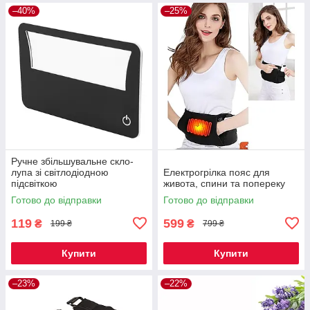
–40%
–25%
Ручне збільшувальне скло-
лупа зі світлодіодною
Електрогрілка пояс для
підсвіткою
живота, спини та попереку
Готово до відправки
Готово до відправки
119
599
₴
₴
199 ₴
799 ₴
Купити
Купити
–23%
–22%