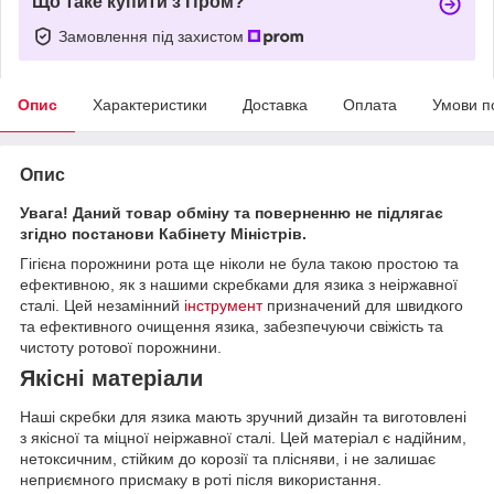
Що таке купити з Пром?
Замовлення під захистом
Опис
Характеристики
Доставка
Оплата
Умови п
Опис
Увага! Даний товар обміну та поверненню не підлягає
згідно постанови Кабінету Міністрів.
Гігієна порожнини рота ще ніколи не була такою простою та
ефективною, як з нашими скребками для язика з неіржавної
сталі. Цей незамінний
інструмент
призначений для швидкого
та ефективного очищення язика, забезпечуючи свіжість та
чистоту ротової порожнини.
Якісні матеріали
Наші скребки для язика мають зручний дизайн та виготовлені
з якісної та міцної неіржавної сталі. Цей матеріал є надійним,
нетоксичним, стійким до корозії та плісняви, і не залишає
неприємного присмаку в роті після використання.