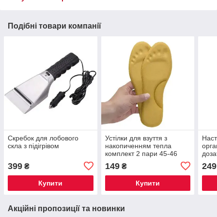
Подібні товари компанії
Скребок для лобового
Устілки для взуття з
Наст
скла з підігрівом
накопиченням тепла
орга
комплект 2 пари 45-46
доза
399
149
249
₴
₴
Купити
Купити
Акційні пропозиції та новинки