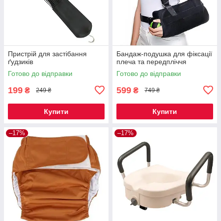
Пристрій для застібання
Бандаж-подушка для фіксації
ґудзиків
плеча та передпліччя
Готово до відправки
Готово до відправки
199
599
₴
₴
249 ₴
749 ₴
Купити
Купити
–17%
–17%