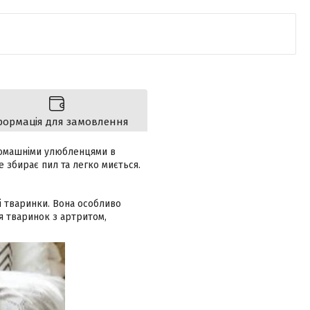
формація для замовлення
 домашніми улюбленцями в
е збирає пил та легко миється.
ші тваринки. Вона особливо
я тваринок з артритом,