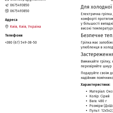
0675493850
Для холодної
0675493850
Електрична грілка
комфорті протягом в
у більшості випад
Київ, Київ, Україна
високі температур
Безпечне те
+380 (67) 549-38-50
Грілка має запобіж
улюбленця в холодн
Застереженн
Вимикайте грілку, 
перевіряйте шнур 
Подаруйте своїм д
надійним помічник
Характеристики:
Матеріал: Ок
Колір: Сірий
Вага: 480 г
Розміри (ДхШх
Пульт: 12х5х2,