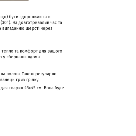
що) бути здоровими та в
 (30°). На довготривалий час та
та випаданню шерсті через
же тепло та комфорт для вашого
 у зберіганні вдома.
она волога. Також регулярно
ванець гриз грілку.
для тварин 45х45 см. Вона буде