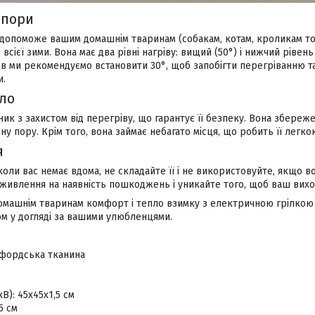
 пори
 допоможе вашим домашнім тваринам (собакам, котам, кроликам то
сієї зими. Вона має два рівні нагріву: вищий (50°) і нижчий рівень
ків ми рекомендуємо встановити 30°, щоб запобігти перегріванню 
и.
пло
ник з захистом від перегріву, що гарантує її безпеку. Вона збере
у пору. Крім того, вона займає небагато місця, що робить її легкою
я
коли вас немає вдома, не складайте її і не використовуйте, якщо в
живлення на наявність пошкоджень і уникайте того, щоб ваш вихо
омашнім тваринам комфорт і тепло взимку з електричною грілкою 
ом у догляді за вашими улюбленцями.
сфордська тканина
В): 45х45x1,5 см
5 см