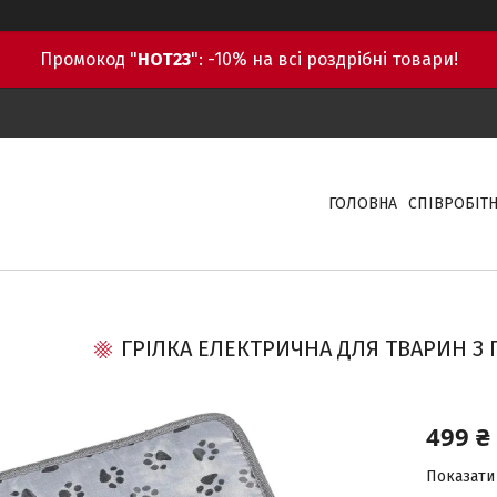
Промокод "
HOT23
": -10% на всі роздрібні товари!
ГОЛОВНА
СПІВРОБІТ
ГРІЛКА ЕЛЕКТРИЧНА ДЛЯ ТВАРИН З 
499 ₴
Показати 