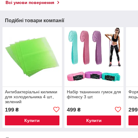
Всі умови повернення
Подібні товари компанії
Антибактеріальні килимки
Набір тканинних гумок для
Форм
для холодильника 4 шт.,
фітнесу 3 шт.
яєць
зелений
199
499
299
₴
₴
Купити
Купити