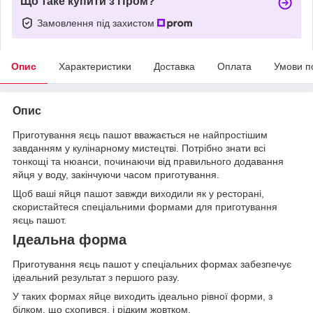
Що таке купити з Пром?
Замовлення під захистом
Опис
Характеристики
Доставка
Оплата
Умови п
Опис
Приготування яєць пашот вважається не найпростішим
завданням у кулінарному мистецтві. Потрібно знати всі
тонкощі та нюанси, починаючи від правильного додавання
яйця у воду, закінчуючи часом приготування.
Щоб ваші яйця пашот завжди виходили як у ресторані,
скористайтеся спеціальними формами для приготування
яєць пашот.
Ідеальна форма
Приготування яєць пашот у спеціальних формах забезпечує
ідеальний результат з першого разу.
У таких формах яйце виходить ідеально рівної форми, з
білком, що схопився, і рідким жовтком.