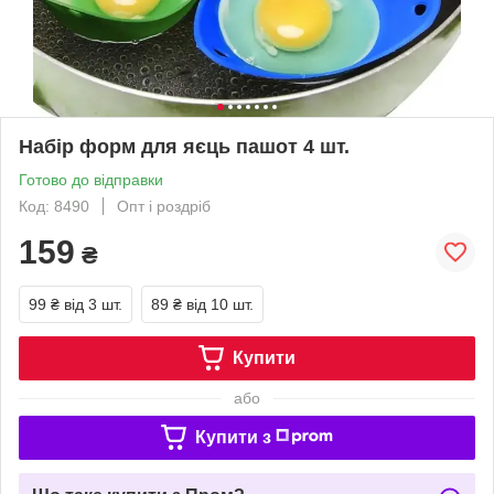
Набір форм для яєць пашот 4 шт.
Готово до відправки
Код: 8490
Опт і роздріб
159
₴
99 ₴
від 3 шт.
89 ₴
від 10 шт.
Купити
або
Купити з