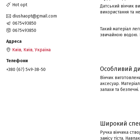
Hot opt
Датський вінчик ви
використання та не
diushaopt@gmail.com
0675493850
Такий матеріал лег
0675493850
звичайною водою. 
Київ, Київ, Україна
Особливий д
+380 (67) 549-38-50
Вінчик виготовлени
аксесуар. Матеріал
запахи та безпечні.
Широкий спек
Ручка вінчика ство
замісу тіста. Навп