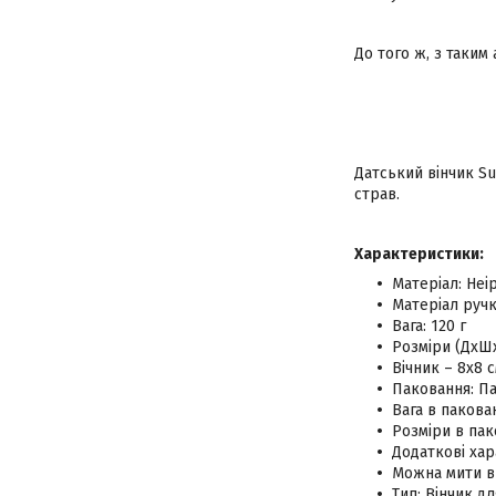
До того ж, з таким
Датський вінчик Su
страв.
Характеристики:
Матеріал: Неі
Матеріал руч
Вага: 120 г
Розміри (ДхШх
Вічник – 8х8 
Паковання: П
Вага в пакован
Розміри в пако
Додаткові хар
Можна мити в 
Тип: Вінчик дл