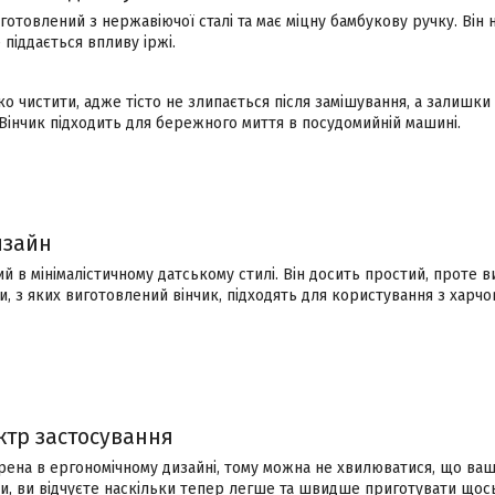
готовлений з нержавіючої сталі та має міцну бамбукову ручку. Він н
 піддається впливу іржі.
ко чистити, адже тісто не злипається після замішування, а залишк
Вінчик підходить для бережного миття в посудомийній машині.
изайн
й в мінімалістичному датському стилі. Він досить простий, проте ви
и, з яких виготовлений вінчик, підходять для користування з хар
тр застосування
рена в ергономічному дизайні, тому можна не хвилюватися, що ваші
аки, ви відчуєте наскільки тепер легше та швидше приготувати щос