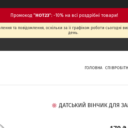
Промокод "
HOT23
": -10% на всі роздрібні товари!
ення та повідомлення, оскільки за її графіком роботи сьогодні в
день.
ГОЛОВНА
СПІВРОБІТ
ДАТСЬКИЙ ВІНЧИК ДЛЯ ЗАМ
179 ₴