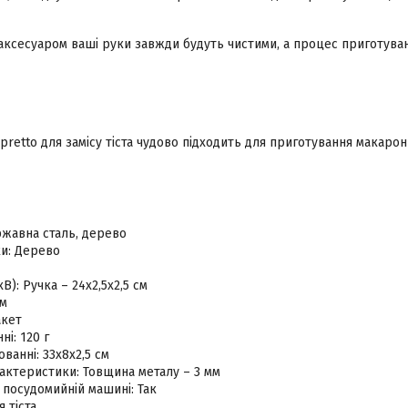
 аксесуаром ваші руки завжди будуть чистими, а процес приготуванн
pretto для замісу тіста чудово підходить для приготування макарон
ржавна сталь, дерево
ки: Дерево
В): Ручка – 24х2,5х2,5 см
см
акет
ні: 120 г
ванні: 33х8х2,5 см
актеристики: Товщина металу – 3 мм
посудомийній машині: Так
я тіста