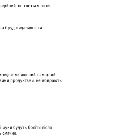
адійний, не гнеться після
и та бруд видаляються
глядає як якісний та міцний
човими продуктами, не вбирають
 руки будуть боліти після
ь смачне.