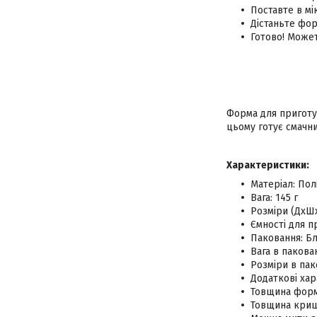
Поставте в мі
Дістаньте фо
Готово! Може
Форма для приготув
цьому готує смачни
Характеристики:
Матеріал: Пол
Вага: 145 г
Розміри (ДхШх
Ємності для пр
Паковання: Бл
Вага в пакован
Розміри в пако
Додаткові хар
Товщина форм
Товщина криш