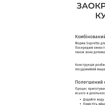
Комбіновани
Форма Supretto дл
Посередині ємност
також вона допомаг
Конструкція розбир
посудомийній маши
Полегшений с
Процес приготуванн
всього в декількох
Додайте воду 
Помістіть яйц