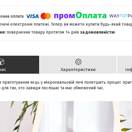
лючені електронні платежі. Тепер ви можете купити будь-який това
повернення товару протягом 14 днів
за домовленістю
пис
Характеристики
Ін
я приготування яєць у мікрохвильовій печі полегшить процес приг
р
для тих, хто завжди поспішає та має обмежений час.