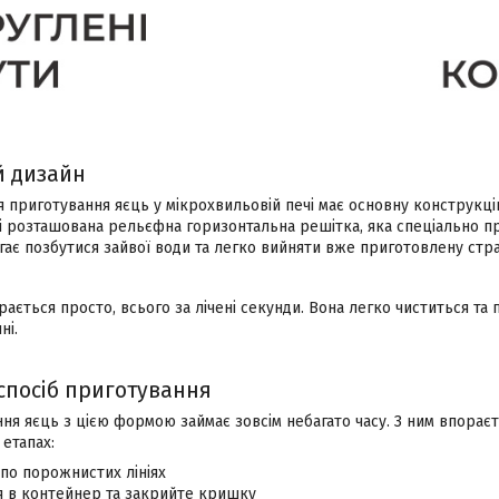
й дизайн
я приготування яєць у мікрохвильовій печі має основну конструкц
і розташована рельєфна горизонтальна решітка, яка спеціально пр
ає позбутися зайвої води та легко вийняти вже приготовлену стра
ається просто, всього за лічені секунди. Вона легко чиститься та 
ні.
посіб приготування
я яєць з цією формою займає зовсім небагато часу. З ним впораєть
 етапах:
по порожнистих лініях
я в контейнер та закрийте кришку