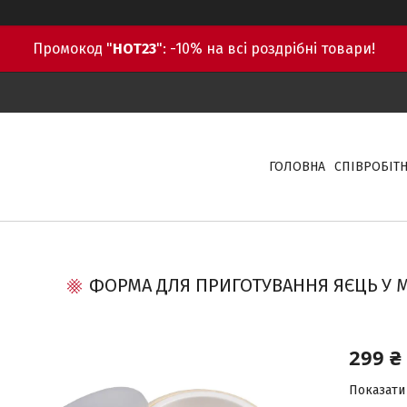
Промокод "
HOT23
": -10% на всі роздрібні товари!
ГОЛОВНА
СПІВРОБІТ
ФОРМА ДЛЯ ПРИГОТУВАННЯ ЯЄЦЬ У М
299 ₴
Показати 