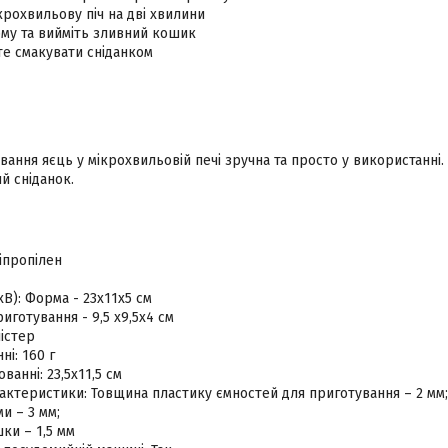
крохвильову піч на дві хвилини
рму та вийміть зливний кошик
те смакувати сніданком
ання яєць у мікрохвильовій печі зручна та просто у використанні.
й сніданок.
іпропілен
В): Форма - 23х11х5 см
иготування - 9,5 х9,5х4 см
істер
ні: 160 г
ванні: 23,5х11,5 см
актеристики: Товщина пластику ємностей для приготування – 2 мм;
и – 3 мм;
ки – 1,5 мм