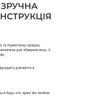
ію та герметичну кришку.
изначена для збивання яєць. А
ву.
підходить для миття в
ся будь-хто, адже він полягає