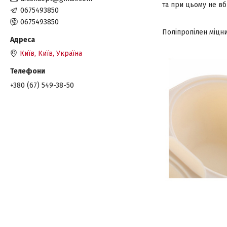
та при цьому не вб
0675493850
0675493850
Поліпропілен міцни
Київ, Київ, Україна
+380 (67) 549-38-50