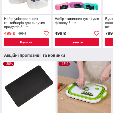
Набір універсальних
Набір тканинних гумок для
Відл
контейнерів для сипучих
фітнесу 3 шт.
соня
продуктів 5 шт.
шт
499
499
799
₴
₴
599 ₴
Купити
Купити
Акційні пропозиції та новинки
–30%
–16%