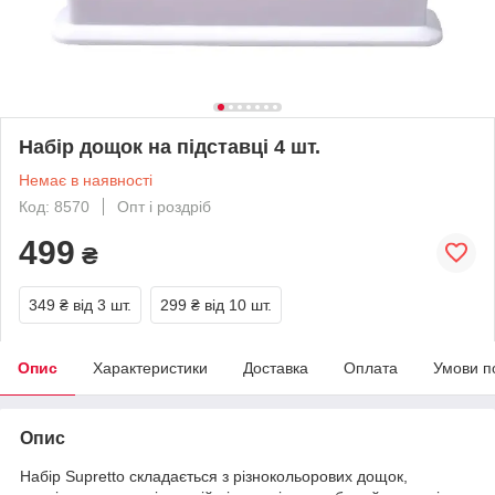
Набір дощок на підставці 4 шт.
Немає в наявності
Код: 8570
Опт і роздріб
499
₴
349 ₴
від 3 шт.
299 ₴
від 10 шт.
Опис
Характеристики
Доставка
Оплата
Умови п
Опис
Набір Supretto складається з різнокольорових дощок,