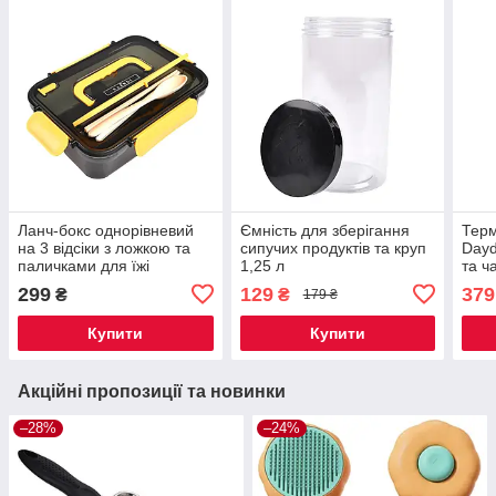
Ланч-бокс однорівневий
Ємність для зберігання
Терм
на 3 відсіки з ложкою та
сипучих продуктів та круп
Dayd
паличками для їжі
1,25 л
та ч
фіол
299
129
379
₴
₴
179 ₴
пом
Купити
Купити
Акційні пропозиції та новинки
–28%
–24%