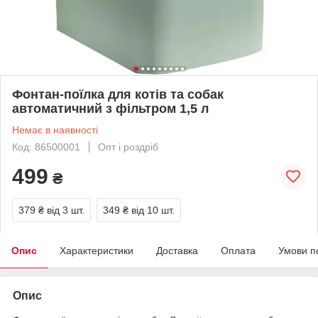
Фонтан-поїлка для котів та собак
автоматичний з фільтром 1,5 л
Немає в наявності
Код: 86500001
Опт і роздріб
499
₴
379 ₴
від 3 шт.
349 ₴
від 10 шт.
Опис
Характеристики
Доставка
Оплата
Умови п
Опис