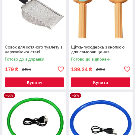
Совок для котячого туалету з
Щітка-пуходерка з кнопкою
нержавіючої сталі
для самоочищення
Готово до відправки
Готово до відправки
179
189,24
₴
₴
249 ₴
249 ₴
Купити
Купити
–5%
–5%