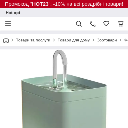
Промокод "
HOT23
": -10% на всі роздрібні товари!
Hot opt
Товари та послуги
Товари для дому
Зоотовари
Ф