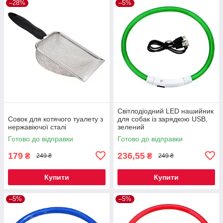
–28%
–5%
Світлодіодний LED нашийник
Совок для котячого туалету з
для собак із зарядкою USB,
нержавіючої сталі
зелений
Готово до відправки
Готово до відправки
179
236,55
₴
₴
249 ₴
249 ₴
Купити
Купити
–5%
–5%