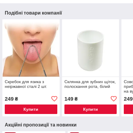
Подібні товари компанії
Скребок для язика з
Склянка для зубних щіток,
Сово
неіржавної сталі 2 шт.
полоскання рота, білий
приб
на в
паке
249
149
249
₴
₴
Купити
Купити
Акційні пропозиції та новинки