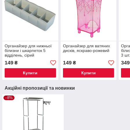
Органайзер для нижньої
Органайзер для ватяних
Орга
білизни і шкарпеток 5
дисків, яскраво-рожевий
біли
відділень, сірий
3 шт
149
149
349
₴
₴
Купити
Купити
Акційні пропозиції та новинки
–8%