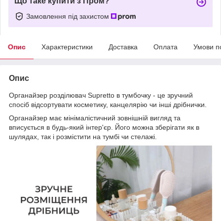
Що таке купити з Пром?
Замовлення під захистом
Опис
Характеристики
Доставка
Оплата
Умови п
Опис
Органайзер розділювач Supretto в тумбочку - це зручний
спосіб відсортувати косметику, канцелярію чи інші дрібнички.
Органайзер має мінімалістичний зовнішній вигляд та
вписується в будь-який інтер'єр. Його можна зберігати як в
шулядах, так і розмістити на тумбі чи стелажі.