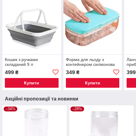
Кошик з ручками
Форма для льоду з
Ланч
складаний 9 л
контейнером силіконова
при
499
349
399
₴
₴
Купити
Купити
Акційні пропозиції та новинки
–34%
–28%