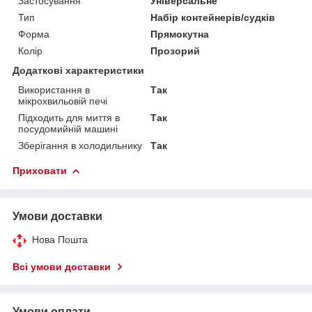
Застосування
Універсальне
Тип
Набір контейнерів/судків
Форма
Прямокутна
Колір
Прозорий
Додаткові характеристики
Використання в
Так
мікрохвильовій печі
Підходить для миття в
Так
посудомийній машині
Зберігання в холодильнику
Так
Приховати
Умови доставки
Нова Пошта
Всі умови доставки
Умови оплати